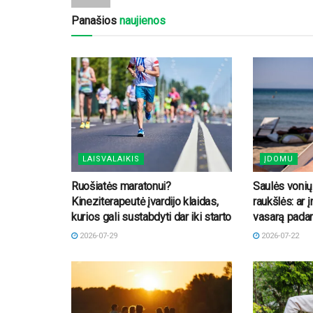
Panašios
naujienos
LAISVALAIKIS
ĮDOMU
Ruošiatės maratonui?
Saulės vonių
Kineziterapeutė įvardijo klaidas,
raukšlės: ar 
kurios gali sustabdyti dar iki starto
vasarą padar
2026-07-29
2026-07-22