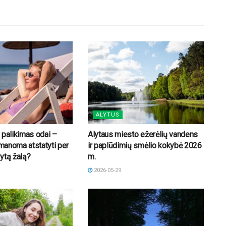
ALYTUS
 palikimas odai –
Alytaus miesto ežerėlių vandens
įmanoma atstatyti per
ir paplūdimių smėlio kokybė 2026
ytą žalą?
m.
2026-05-29