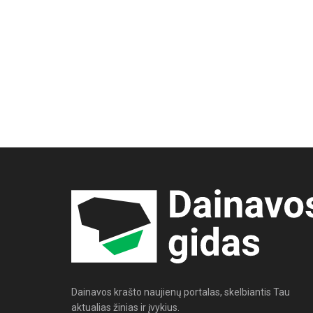
Dainavos krašto naujienų portalas, skelbiantis Tau
aktualias žinias ir įvykius.