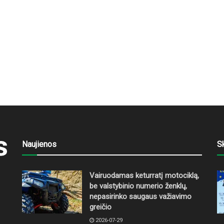
Naujienos
S
Vairuodamas keturratį motociklą,
be valstybinio numerio ženklų,
nepasirinko saugaus važiavimo
greičio
2026-07-29