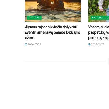
ALYTUS
AKTUALIJO
Alytaus rajonas kviečia dalyvauti
Vasarą suakty
šventiniame laivų parade Didžiulio
paspirtukų v
ežere
primena, kai
2026-05-29
2026-05-26