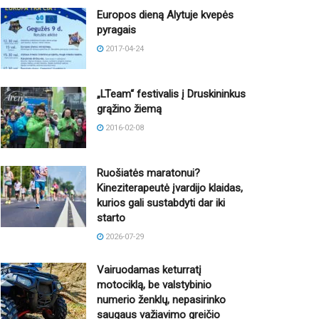
Europos dieną Alytuje kvepės
pyragais
2017-04-24
„LTeam“ festivalis į Druskininkus
grąžino žiemą
2016-02-08
Ruošiatės maratonui?
Kineziterapeutė įvardijo klaidas,
kurios gali sustabdyti dar iki
starto
2026-07-29
Vairuodamas keturratį
motociklą, be valstybinio
numerio ženklų, nepasirinko
saugaus važiavimo greičio