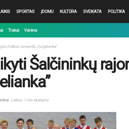
AIKIS
SPORTAS
ĮDOMU
KULTŪRA
SVEIKATA
POLITIKA
ai
Trakai
Varėna
ajono folkloro ansamblį „Turgelianka”
kyti Šalčininkų rajo
elianka”
ninkai
Laikas: 1 min skaitymo