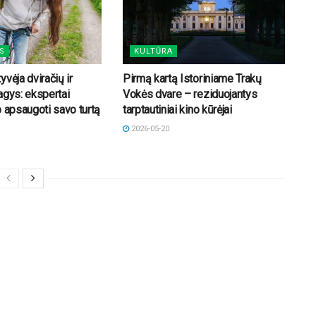
S
KULTŪRA
vėja dviračių ir
Pirmą kartą Istoriniame Trakų
agys: ekspertai
Vokės dvare – reziduojantys
p apsaugoti savo turtą
tarptautiniai kino kūrėjai
2026-05-20