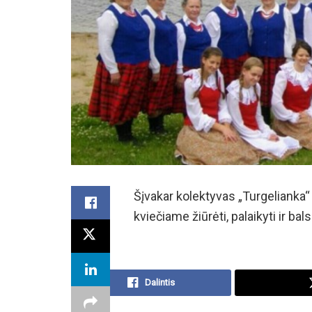
Šįvakar kolektyvas „Turgelianka“
kviečiame žiūrėti, palaikyti ir bals
Dalintis