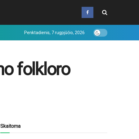
Penktadienis, 7 rugpjūčio, 2026
no folkloro
Skaitoma