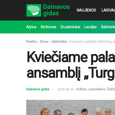
NAUJIENOS
LAISVAL
Alytus
Birštonas
Druskininkai
Lazdijai
Šalčinink
Pradžia
»
Žinios
»
Šalčininkai
»
Kviečiame palaikyti Šalčininkų r
Kviečiame palai
ansamblį „Turg
Dainavos gidas
2016-02-26
Kultūra
,
Laisvalaikis
,
Šalči