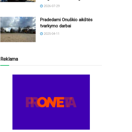
2026-07-29
Pradedami Onuškio aikštės
tvarkymo darbai
2025-04-11
Reklama