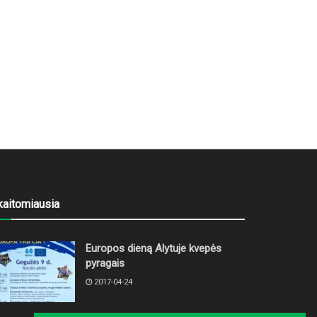
kaitomiausia
Europos dieną Alytuje kvepės
pyragais
2017-04-24