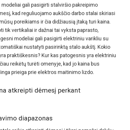
e modeliai gali pasigirti stalviršio pakreipimo
mesį, kad reguliuojamo aukščio darbo stalai skiriasi
i mūsų poreikiams ir čia didžiausią įtaką turi kaina.
 tik vertikaliai ir dažnai tai vyksta paprasto,
ni modeliai gali pasigirti elektriniu varikliu su
tomatiškai nustatyti pasirinktą stalo aukštį. Kokio
yra praktiškesnis? Kur kas patogesnis yra elektriniu
čiau reikėtų turėti omenyje, kad jo kaina bus
linga prieiga prie elektros maitinimo lizdo.
ina atkreipti dėmesį perkant
iavimo diapazonas