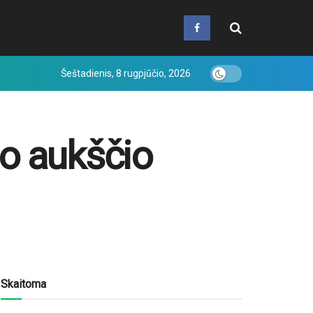
Šeštadienis, 8 rugpjūčio, 2026
mo aukščio
Skaitoma