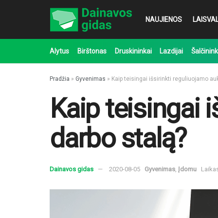
NAUJIENOS
LAISVAL
Alytus
Birštonas
Druskininkai
Lazdijai
Šalčinink
Pradžia
»
Gyvenimas
»
Kaip teisingai išsirinkti reguliuojamo au
Kaip teisingai 
darbo stalą?
Dainavos gidas
2020-08-05
Gyvenimas
,
Įdomu
Laika