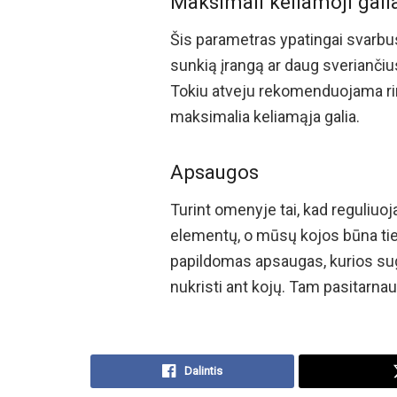
Maksimali keliamoji gali
Šis parametras ypatingai svarbus t
sunkią įrangą ar daug sveriančius
Tokiu atveju rekomenduojama rink
maksimalia keliamąja galia.
Apsaugos
Turint omenyje tai, kad reguliu
elementų, o mūsų kojos būna tiesi
papildomas apsaugas, kurios suge
nukristi ant kojų. Tam pasitarnauja
Dalintis