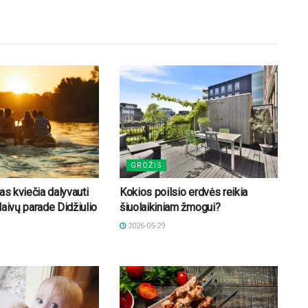
GROŽIS
as kviečia dalyvauti
Kokios poilsio erdvės reikia
laivų parade Didžiulio
šiuolaikiniam žmogui?
2026-05-29