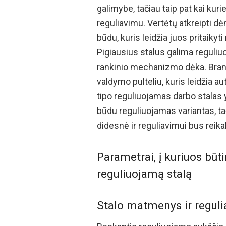
galimybe, tačiau taip pat kai kuri
reguliavimu. Vertėtų atkreipti dė
būdu, kuris leidžia juos pritaikyt
Pigiausius stalus galima reguliuoti
rankinio mechanizmo dėka. Branges
valdymo pulteliu, kuris leidžia au
tipo reguliuojamas darbo stalas 
būdu reguliuojamas variantas, ta
didesnė ir reguliavimui bus reika
Parametrai, į kuriuos būt
reguliuojamą stalą
Stalo matmenys ir regul