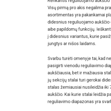
Renkantis reguliuojamo aukščio st
Visų pirmą pro akis negalima pra
asortimentas yra pakankamai plat
didesnius reguliuojamo aukščio da
aibe papildomų funkcijų. Ieškant
į didesnius variantus, kurie pa
jungtys ar nišos laidams.
Svarbu turėti omenyje tai, kad n
pasigirti vienodu reguliavimo dia
aukščiausia, bet ir mažiausia stal
jų sekcijų stalai turi gerokai di
stalas žemiausiai nusileidžia ik
aukščio. Kai kurie stalai leidžia 
reguliavimo diapazonas yra svar