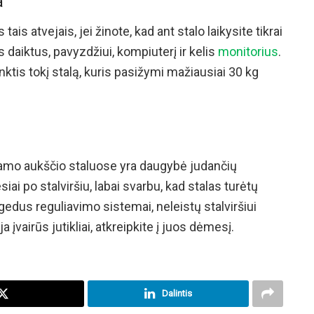
a
ais atvejais, jei žinote, kad ant stalo laikysite tikrai
 daiktus, pavyzdžiui, kompiuterį ir kelis
monitorius
.
tis tokį stalą, kuris pasižymi mažiausiai 30 kg
ojamo aukščio staluose yra daugybė judančių
ai po stalviršiu, labai svarbu, kad stalas turėtų
dus reguliavimo sistemai, neleistų stalviršiui
 įvairūs jutikliai, atkreipkite į juos dėmesį.
Dalintis