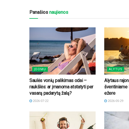
Panašios
naujienos
ĮDOMU
ALYTUS
Saulės vonių palikimas odai –
Alytaus rajon
raukšlės: ar įmanoma atstatyti per
šventiniame 
vasarą padarytą žalą?
ežere
2026-07-22
2026-05-29