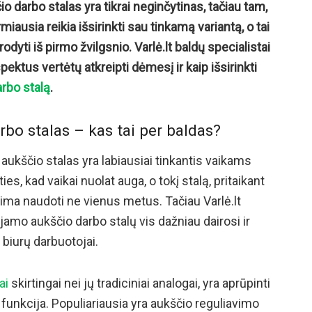
o darbo stalas yra tikrai neginčytinas, tačiau tam,
rmiausia reikia išsirinkti sau tinkamą variantą, o tai
rodyti iš pirmo žvilgsnio. Varlė.lt baldų specialistai
pektus vertėtų atkreipti dėmesį ir kaip išsirinkti
rbo stalą
.
bo stalas – kas tai per baldas?
 aukščio stalas yra labiausiai tinkantis vaikams
es, kad vaikai nuolat auga, o tokį stalą, pritaikant
lima naudoti ne vienus metus. Tačiau Varlė.lt
ojamo aukščio darbo stalų vis dažniau dairosi ir
 biurų darbuotojai.
ai
skirtingai nei jų tradiciniai analogai, yra aprūpinti
o funkcija. Populiariausia yra aukščio reguliavimo