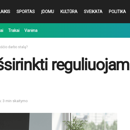
AIKIS
SPORTAS
ĮDOMU
KULTŪRA
SVEIKATA
POLITIKA
ai
Trakai
Varėna
kščio darbo stalą?
išsirinkti reguliuoja
s: 3 min skaitymo