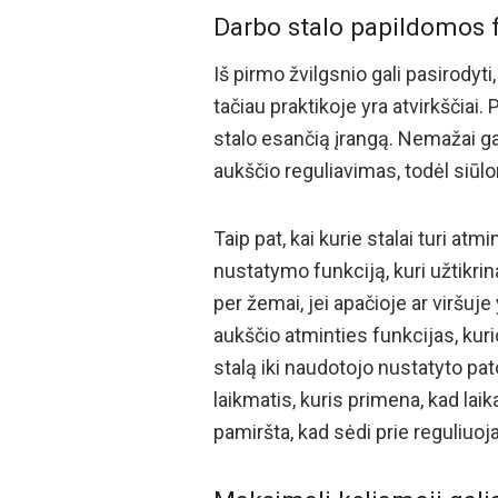
Darbo stalo papildomos 
Iš pirmo žvilgsnio gali pasirodyti,
tačiau praktikoje yra atvirkščiai.
stalo esančią įrangą. Nemažai ga
aukščio reguliavimas, todėl siūlo
Taip pat, kai kurie stalai turi a
nustatymo funkciją, kuri užtikrin
per žemai, jei apačioje ar viršuje
aukščio atminties funkcijas, kur
stalą iki naudotojo nustatyto pa
laikmatis, kuris primena, kad lai
pamiršta, kad sėdi prie reguliuo