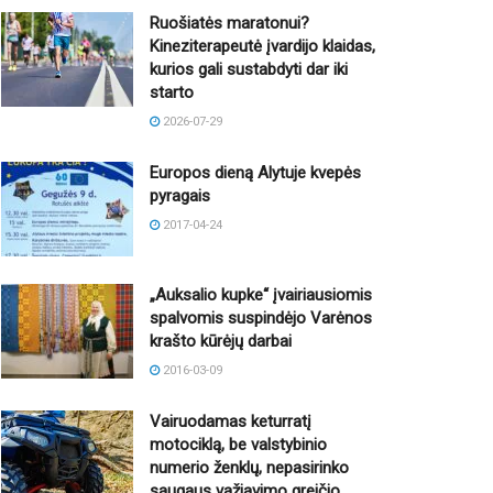
Ruošiatės maratonui?
Kineziterapeutė įvardijo klaidas,
kurios gali sustabdyti dar iki
starto
2026-07-29
Europos dieną Alytuje kvepės
pyragais
2017-04-24
„Auksalio kupke“ įvairiausiomis
spalvomis suspindėjo Varėnos
krašto kūrėjų darbai
2016-03-09
Vairuodamas keturratį
motociklą, be valstybinio
numerio ženklų, nepasirinko
saugaus važiavimo greičio