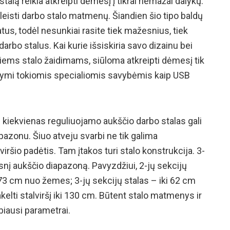
alą reikia atkreipti dėmesį į tikrai nemažai dalykų.
leisti darbo stalo matmenų. Šiandien šio tipo baldų
us, todėl nesunkiai rasite tiek mažesnius, tiek
rbo stalus. Kai kurie išsiskiria savo dizainu bei
iems stalo žaidimams, siūloma atkreipti dėmesį tik
sižymi tokiomis specialiomis savybėmis kaip USB
e kiekvienas reguliuojamo aukščio darbo stalas gali
pazonu. Šiuo atveju svarbi ne tik galima
viršio padėtis. Tam įtakos turi stalo konstrukcija. 3-
desnį aukščio diapazoną. Pavyzdžiui, 2-jų sekcijų
i 73 cm nuo žemes; 3-jų sekcijų stalas – iki 62 cm
pakelti stalviršį iki 130 cm. Būtent stalo matmenys ir
biausi parametrai.