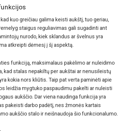
funkcijos
 kad kuo greičiau galima keisti aukštį, tuo geriau,
 Pernelyg staigus reguliavimas gali sugadinti ant
mintojų nurodo, kiek sklandus ar švelnus yra
ma atkreipti dėmesį į šį aspektą.
tminties funkciją, maksimalaus pakėlimo ar nuleidimo
a, kad stalas nepakiltų per aukštai ar nenusileistų
 yra kokia nors kliūtis. Taip pat verta paminėti apie
ios leidžia mygtuko paspaudimu pakelti ar nuleisti
togaus aukščio. Dar viena naudinga funkcija yra
kas pakeisti darbo padėtį, nes žmonės kartais
jamo aukščio stalo ir neišnaudoja šio funkcionalumo.