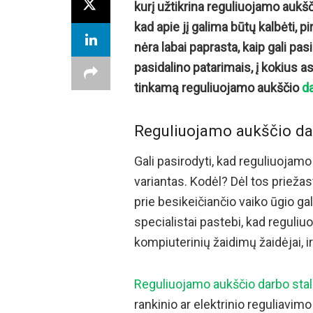
kurį užtikrina reguliuojamo aukšči
kad apie jį galima būtų kalbėti, pi
nėra labai paprasta, kaip gali pasi
pasidalino patarimais, į kokius as
tinkamą reguliuojamo aukščio
da
Reguliuojamo aukščio dar
Gali pasirodyti, kad reguliuojamo
variantas. Kodėl? Dėl tos priežasti
prie besikeičiančio vaiko ūgio ga
specialistai pastebi, kad reguliu
kompiuterinių žaidimų žaidėjai, ir
Reguliuojamo aukščio darbo stal
rankinio ar elektrinio reguliavim