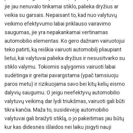
jie jau nenuvalo tinkamai stiklo, palieka dryžius ar
veikia su garsais. Nepaisant to, kad nuo valytuvų
veikimo efektyvumo labai priklauso vairavimo
saugumas, jie yra nepakankamai vertinamas
automobilio elementas. Ko gero dažnam vairuotojui
teko patirti, ką reiškia vairuoti automobilį pliaupiant
lietui, kai valytuvai palieka dryžius ir nesusitvarko su
stiklo valymu. Tokiomis sąlygomis vairuoti labai
sudėtinga ir greitai pavargstama (ypač tamsiuoju
paros metu) ir rizikuojama savo bei kitų kelių eismo
dalyvių saugumu. O jeigu neefektyvų automobilio
valytuvų veikimą dar lydi triukšmas, vairuoti gali būti
tikra kančia. Maža to, susidėvėję automobilio
valytuvai gali braižyti stiklą, o jo pakeitimas jau būtų
kur kas didesnės išlaidos nei laiku įsigyti nauji