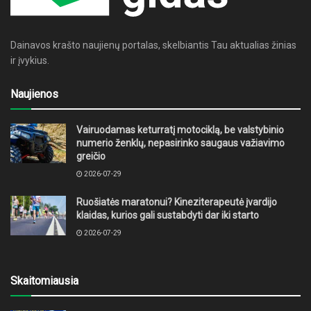
Dainavos krašto naujienų portalas, skelbiantis Tau aktualias žinias
ir įvykius.
Naujienos
Vairuodamas keturratį motociklą, be valstybinio
numerio ženklų, nepasirinko saugaus važiavimo
greičio
2026-07-29
Ruošiatės maratonui? Kineziterapeutė įvardijo
klaidas, kurios gali sustabdyti dar iki starto
2026-07-29
Skaitomiausia