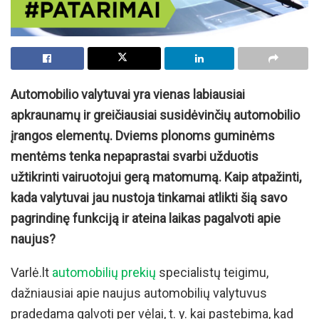
Automobilio valytuvai yra vienas labiausiai
apkraunamų ir greičiausiai susidėvinčių automobilio
įrangos elementų. Dviems plonoms guminėms
mentėms tenka nepaprastai svarbi užduotis
užtikrinti vairuotojui gerą matomumą. Kaip atpažinti,
kada valytuvai jau nustoja tinkamai atlikti šią savo
pagrindinę funkciją ir ateina laikas pagalvoti apie
naujus?
Varlė.lt
automobilių prekių
specialistų teigimu,
dažniausiai apie naujus automobilių valytuvus
pradedama galvoti per vėlai, t. y. kai pastebima, kad