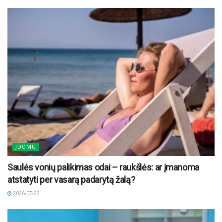
ĮDOMU
Saulės vonių palikimas odai – raukšlės: ar įmanoma
atstatyti per vasarą padarytą žalą?
2026-07-22