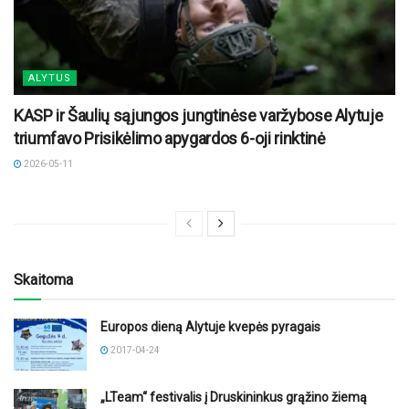
ALYTUS
KASP ir Šaulių sąjungos jungtinėse varžybose Alytuje
triumfavo Prisikėlimo apygardos 6-oji rinktinė
2026-05-11
Skaitoma
Europos dieną Alytuje kvepės pyragais
2017-04-24
„LTeam“ festivalis į Druskininkus grąžino žiemą