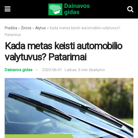
Pradžia
»
Žinios
»
Alytus
»
Kada metas keisti automobilio valytuvus?
Patarimai
Kada metas keisti automobilio
valytuvus? Patarimai
Dainavos gidas
2020-06-01
Laikas: 3 min skaitymo