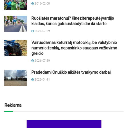
2016-02-08
Ruošiatės maratonui? Kineziterapeutė įvardijo
klaidas, kurios gali sustabdyti dar iki starto
2026-07-29
Vairuodamas keturratį motociklą, be valstybinio
numerio ženklų, nepasirinko saugaus važiavimo
greičio
2026-07-29
Pradedami Onuškio aikštės tvarkymo darbai
2025-04-11
Reklama