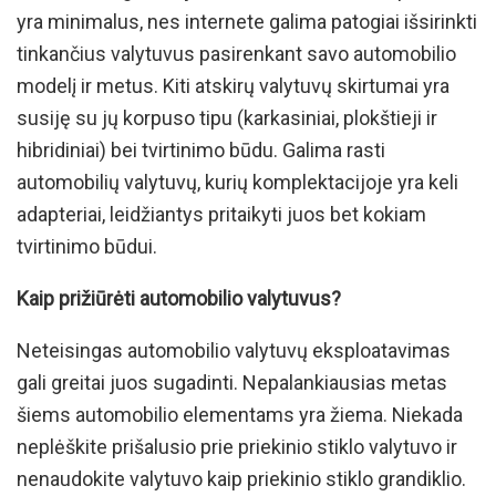
yra minimalus, nes internete galima patogiai išsirinkti
tinkančius valytuvus pasirenkant savo automobilio
modelį ir metus. Kiti atskirų valytuvų skirtumai yra
susiję su jų korpuso tipu (karkasiniai, plokštieji ir
hibridiniai) bei tvirtinimo būdu. Galima rasti
automobilių valytuvų, kurių komplektacijoje yra keli
adapteriai, leidžiantys pritaikyti juos bet kokiam
tvirtinimo būdui.
Kaip prižiūrėti automobilio valytuvus?
Neteisingas automobilio valytuvų eksploatavimas
gali greitai juos sugadinti. Nepalankiausias metas
šiems automobilio elementams yra žiema. Niekada
neplėškite prišalusio prie priekinio stiklo valytuvo ir
nenaudokite valytuvo kaip priekinio stiklo grandiklio.