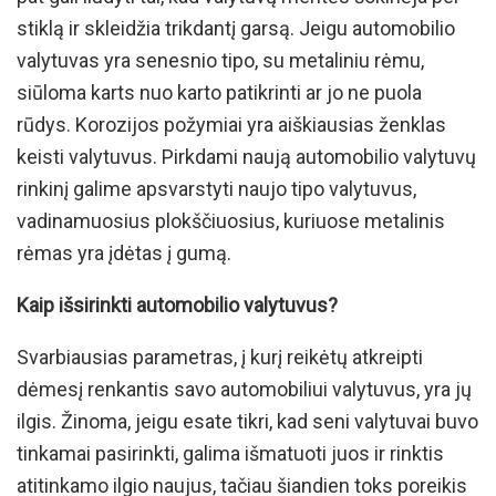
stiklą ir skleidžia trikdantį garsą. Jeigu automobilio
valytuvas yra senesnio tipo, su metaliniu rėmu,
siūloma karts nuo karto patikrinti ar jo ne puola
rūdys. Korozijos požymiai yra aiškiausias ženklas
keisti valytuvus. Pirkdami naują automobilio valytuvų
rinkinį galime apsvarstyti naujo tipo valytuvus,
vadinamuosius plokščiuosius, kuriuose metalinis
rėmas yra įdėtas į gumą.
Kaip išsirinkti automobilio valytuvus?
Svarbiausias parametras, į kurį reikėtų atkreipti
dėmesį renkantis savo automobiliui valytuvus, yra jų
ilgis. Žinoma, jeigu esate tikri, kad seni valytuvai buvo
tinkamai pasirinkti, galima išmatuoti juos ir rinktis
atitinkamo ilgio naujus, tačiau šiandien toks poreikis