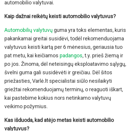
automobilio valytuvai.
Kaip dažnai reikėtų keisti automobilio valytuvus?
Automobilių valytuvų
guma yra toks elementas, kuris
pakankamai greitai susidėvi, todėl rekomenduojama
valytuvus keisti kartą per 6 mėnesius, geriausia tuo
pat metu, kai keičiamos
padangos
, t.y. prieš žiemą ir
po jos. Žinoma, dėl neteisingų eksploatavimo sąlygų,
švelni guma gali susidėvėti ir greičiau. Dėl šitos
priežasties, Varlė.lt specialistai siūlo nesilaikyti
griežtai rekomenduojamų terminų, o reaguoti iškart,
kai pastebime kokius nors netinkamo valytuvų
veikimo požymius.
Kas išduoda, kad atėjo metas keisti automobilio
valytuvus?