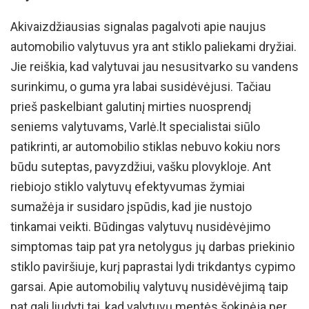
Akivaizdžiausias signalas pagalvoti apie naujus
automobilio valytuvus yra ant stiklo paliekami dryžiai.
Jie reiškia, kad valytuvai jau nesusitvarko su vandens
surinkimu, o guma yra labai susidėvėjusi. Tačiau
prieš paskelbiant galutinį mirties nuosprendį
seniems valytuvams, Varlė.lt specialistai siūlo
patikrinti, ar automobilio stiklas nebuvo kokiu nors
būdu suteptas, pavyzdžiui, vašku plovykloje. Ant
riebiojo stiklo valytuvų efektyvumas žymiai
sumažėja ir susidaro įspūdis, kad jie nustojo
tinkamai veikti. Būdingas valytuvų nusidėvėjimo
simptomas taip pat yra netolygus jų darbas priekinio
stiklo paviršiuje, kurį paprastai lydi trikdantys cypimo
garsai. Apie automobilių valytuvų nusidėvėjimą taip
pat gali liudyti tai, kad valytuvų mentės šokinėja per