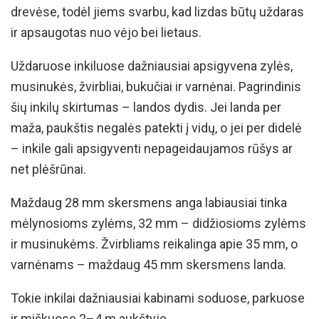
drevėse, todėl jiems svarbu, kad lizdas būtų uždaras
ir apsaugotas nuo vėjo bei lietaus.
Uždaruose inkiluose dažniausiai apsigyvena zylės,
musinukės, žvirbliai, bukučiai ir varnėnai. Pagrindinis
šių inkilų skirtumas – landos dydis. Jei landa per
maža, paukštis negalės patekti į vidų, o jei per didelė
– inkile gali apsigyventi nepageidaujamos rūšys ar
net plėšrūnai.
Maždaug 28 mm skersmens anga labiausiai tinka
mėlynosioms zylėms, 32 mm – didžiosioms zylėms
ir musinukėms. Žvirbliams reikalinga apie 35 mm, o
varnėnams – maždaug 45 mm skersmens landa.
Tokie inkilai dažniausiai kabinami soduose, parkuose
ir miškuose 2–4 m aukštyje.