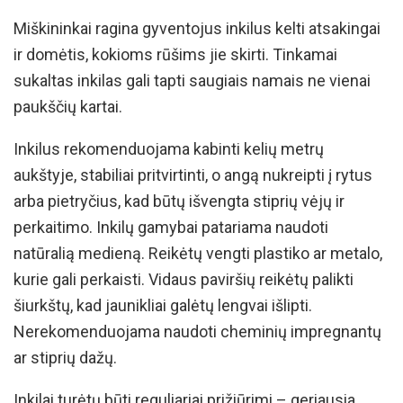
Miškininkai ragina gyventojus inkilus kelti atsakingai
ir domėtis, kokioms rūšims jie skirti. Tinkamai
sukaltas inkilas gali tapti saugiais namais ne vienai
paukščių kartai.
Inkilus rekomenduojama kabinti kelių metrų
aukštyje, stabiliai pritvirtinti, o angą nukreipti į rytus
arba pietryčius, kad būtų išvengta stiprių vėjų ir
perkaitimo. Inkilų gamybai patariama naudoti
natūralią medieną. Reikėtų vengti plastiko ar metalo,
kurie gali perkaisti. Vidaus paviršių reikėtų palikti
šiurkštų, kad jaunikliai galėtų lengvai išlipti.
Nerekomenduojama naudoti cheminių impregnantų
ar stiprių dažų.
Inkilai turėtų būti reguliariai prižiūrimi – geriausia