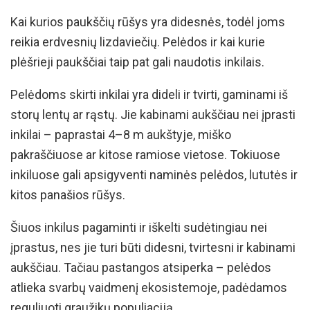
Kai kurios paukščių rūšys yra didesnės, todėl joms
reikia erdvesnių lizdaviečių. Pelėdos ir kai kurie
plėšrieji paukščiai taip pat gali naudotis inkilais.
Pelėdoms skirti inkilai yra dideli ir tvirti, gaminami iš
storų lentų ar rąstų. Jie kabinami aukščiau nei įprasti
inkilai – paprastai 4–8 m aukštyje, miško
pakraščiuose ar kitose ramiose vietose. Tokiuose
inkiluose gali apsigyventi naminės pelėdos, lututės ir
kitos panašios rūšys.
Šiuos inkilus pagaminti ir iškelti sudėtingiau nei
įprastus, nes jie turi būti didesni, tvirtesni ir kabinami
aukščiau. Tačiau pastangos atsiperka – pelėdos
atlieka svarbų vaidmenį ekosistemoje, padėdamos
reguliuoti graužikų populiaciją.