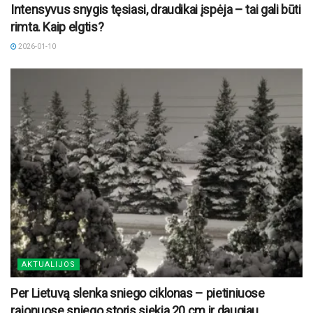
Intensyvus snygis tęsiasi, draudikai įspėja – tai gali būti
rimta. Kaip elgtis?
2026-01-10
AKTUALIJOS
Per Lietuvą slenka sniego ciklonas – pietiniuose
rajonuose sniego storis siekia 20 cm ir daugiau