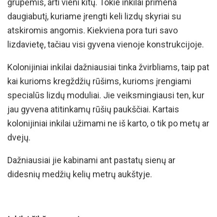
grupėmis, arti vieni kitų. Tokie inkilai primena
daugiabutį, kuriame įrengti keli lizdų skyriai su
atskiromis angomis. Kiekviena pora turi savo
lizdavietę, tačiau visi gyvena vienoje konstrukcijoje.
Kolonijiniai inkilai dažniausiai tinka žvirbliams, taip pat
kai kurioms kregždžių rūšims, kurioms įrengiami
specialūs lizdų moduliai. Jie veiksmingiausi ten, kur
jau gyvena atitinkamų rūšių paukščiai. Kartais
kolonijiniai inkilai užimami ne iš karto, o tik po metų ar
dvejų.
Dažniausiai jie kabinami ant pastatų sienų ar
didesnių medžių kelių metrų aukštyje.