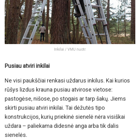
Inkilai / VMU nuotr.
Pusiau atviri inkilai
Ne visi paukščiai renkasi uždarus inkilus. Kai kurios
rūšys lizdus krauna pusiau atvirose vietose:
pastogėse, nišose, po stogais ar tarp šakų. Jiems
skirti pusiau atviri inkilai. Tai dėžutės tipo
konstrukcijos, kurių priekinė sienelė nėra visiškai
uždara – paliekama didesnė anga arba tik dalis
sienelės.