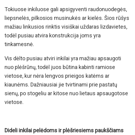
Tokiuose inkiluose gali apsigyventi raudonuodegės,
liepsnelės, pilkosios musinukės ar kielės. Šios rūšys
mažiau linkusios rinktis visiškai uždaras lizdavietes,
todėl pusiau atvira konstrukcija joms yra
tinkamesnė.
Vis dėlto pusiau atviri inkilai yra mažiau apsaugoti
nuo plėšrūnų, todėl juos būtina kabinti ramiose
vietose, kur nėra lengvos prieigos katėms ar
kiaunėms. Dažniausiai jie tvirtinami prie pastatų
sienų, po stogeliu ar kitose nuo lietaus apsaugotose
vietose.
Dideli inkilai pelėdoms ir plėšriesiems paukščiams