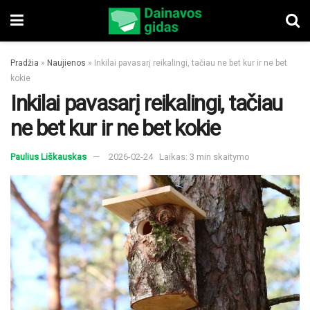
Pradžia
»
Naujienos
»
Inkilai pavasarį reikalingi, tačiau ne bet kur ir ne bet
kokie
Inkilai pavasarį reikalingi, tačiau
ne bet kur ir ne bet kokie
Paulius Liškauskas
2026-02-24
Laikas: 3 min skaitymo