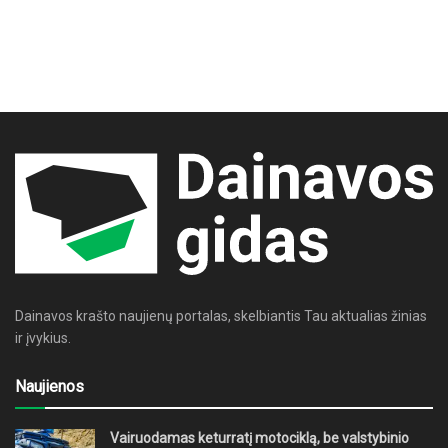
Dainavos krašto naujienų portalas, skelbiantis Tau aktualias žinias
ir įvykius.
Naujienos
Vairuodamas keturratį motociklą, be valstybinio