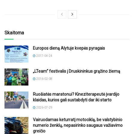
Skaitoma
Europos dieną Alytuje kvepės pyragais
2017-04-24
„LTeam“ festivalis į Druskininkus grąžino žiemą
2016-02-08
Ruošiatės maratonui? Kineziterapeutė įvardijo
klaidas, kurios gali sustabdyti dar iki starto
2026-07-29
Vairuodamas keturratį motociklą, be valstybinio
numerio ženklų, nepasirinko saugaus važiavimo
greičio