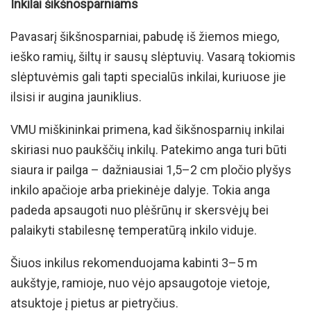
Inkilai šikšnosparniams
Pavasarį šikšnosparniai, pabudę iš žiemos miego,
ieško ramių, šiltų ir sausų slėptuvių. Vasarą tokiomis
slėptuvėmis gali tapti specialūs inkilai, kuriuose jie
ilsisi ir augina jauniklius.
VMU miškininkai primena, kad šikšnosparnių inkilai
skiriasi nuo paukščių inkilų. Patekimo anga turi būti
siaura ir pailga – dažniausiai 1,5–2 cm pločio plyšys
inkilo apačioje arba priekinėje dalyje. Tokia anga
padeda apsaugoti nuo plėšrūnų ir skersvėjų bei
palaikyti stabilesnę temperatūrą inkilo viduje.
Šiuos inkilus rekomenduojama kabinti 3–5 m
aukštyje, ramioje, nuo vėjo apsaugotoje vietoje,
atsuktoje į pietus ar pietryčius.