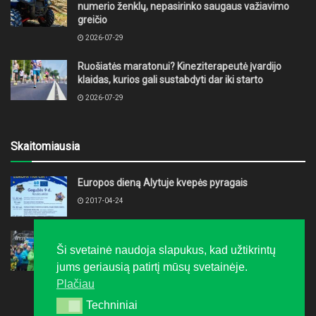
numerio ženklų, nepasirinko saugaus važiavimo
greičio
2026-07-29
Ruošiatės maratonui? Kineziterapeutė įvardijo
klaidas, kurios gali sustabdyti dar iki starto
2026-07-29
Skaitomiausia
Europos dieną Alytuje kvepės pyragais
2017-04-24
„LTeam“ festivalis į Druskininkus grąžino žiemą
Ši svetainė naudoja slapukus, kad užtikrintų
2016-02-08
jums geriausią patirtį mūsų svetainėje.
Plačiau
Techniniai
Techniniai