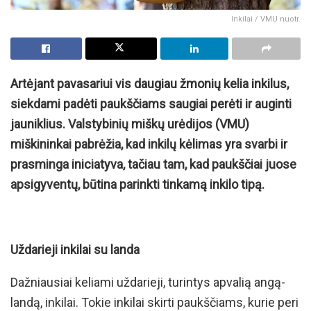
Inkilai / VMU nuotr.
Artėjant pavasariui vis daugiau žmonių kelia inkilus,
siekdami padėti paukščiams saugiai perėti ir auginti
jauniklius. Valstybinių miškų urėdijos (VMU)
miškininkai pabrėžia, kad inkilų kėlimas yra svarbi ir
prasminga iniciatyva, tačiau tam, kad paukščiai juose
apsigyventų, būtina parinkti tinkamą inkilo tipą.
Uždarieji inkilai su landa
Dažniausiai keliami uždarieji, turintys apvalią angą-
landą, inkilai. Tokie inkilai skirti paukščiams, kurie peri