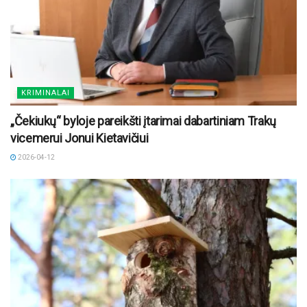
KRIMINALAI
„Čekiukų“ byloje pareikšti įtarimai dabartiniam Trakų
vicemerui Jonui Kietavičiui
2026-04-12