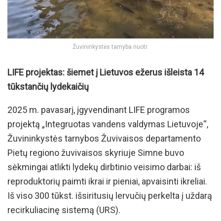
Žuvininkystės tarnyba nuotr.
LIFE projektas: šiemet į Lietuvos ežerus išleista 14
tūkstančių lydekaičių
2025 m. pavasarį, įgyvendinant LIFE programos
projektą „Integruotas vandens valdymas Lietuvoje“,
Žuvininkystės tarnybos Žuvivaisos departamento
Pietų regiono žuvivaisos skyriuje Simne buvo
sėkmingai atlikti lydekų dirbtinio veisimo darbai: iš
reproduktorių paimti ikrai ir pieniai, apvaisinti ikreliai.
Iš viso 300 tūkst. išsiritusių lervučių perkelta į uždarą
recirkuliacinę sistemą (URS).