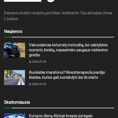
Dainavos krašto naujienų portalas, skelbiantis Tau aktualias žinias
ir įvykius.
Naujienos
Vairuodamas keturratį motociklą, be valstybinio
numerio ženklų, nepasirinko saugaus važiavimo
greičio
2026-07-29
Ruošiatės maratonui? Kineziterapeutė įvardijo
klaidas, kurios gali sustabdyti dar iki starto
2026-07-29
Skaitomiausia
Europos dieną Alytuje kvepės pyragais