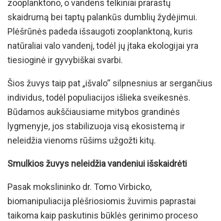
zooplanktono, o vandens telkiniai prarastų
skaidrumą bei taptų palankūs dumblių žydėjimui.
Plėšrūnės padeda išsaugoti zooplanktoną, kuris
natūraliai valo vandenį, todėl jų įtaka ekologijai yra
tiesioginė ir gyvybiškai svarbi.
Šios žuvys taip pat „išvalo“ silpnesnius ar sergančius
individus, todėl populiacijos išlieka sveikesnės.
Būdamos aukščiausiame mitybos grandinės
lygmenyje, jos stabilizuoja visą ekosistemą ir
neleidžia vienoms rūšims užgožti kitų.
Smulkios žuvys neleidžia vandeniui išskaidrėti
Pasak mokslininko dr. Tomo Virbicko,
biomanipuliacija plėšriosiomis žuvimis paprastai
taikoma kaip paskutinis būklės gerinimo proceso