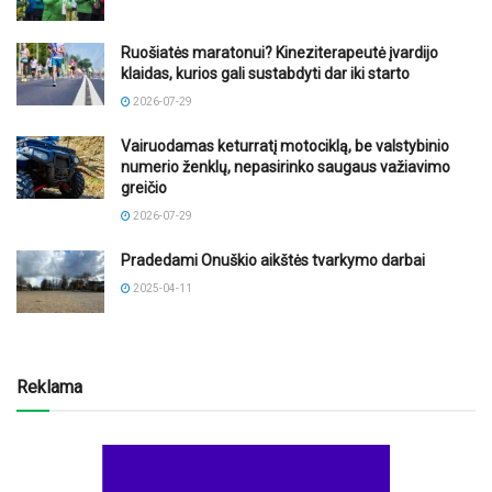
Ruošiatės maratonui? Kineziterapeutė įvardijo
klaidas, kurios gali sustabdyti dar iki starto
2026-07-29
Vairuodamas keturratį motociklą, be valstybinio
numerio ženklų, nepasirinko saugaus važiavimo
greičio
2026-07-29
Pradedami Onuškio aikštės tvarkymo darbai
2025-04-11
Reklama