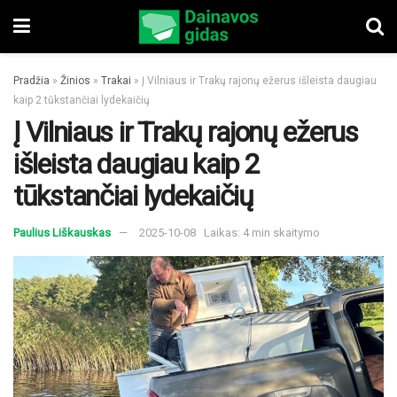
Pradžia
»
Žinios
»
Trakai
»
Į Vilniaus ir Trakų rajonų ežerus išleista daugiau
kaip 2 tūkstančiai lydekaičių
Į Vilniaus ir Trakų rajonų ežerus
išleista daugiau kaip 2
tūkstančiai lydekaičių
Paulius Liškauskas
2025-10-08
Laikas: 4 min skaitymo