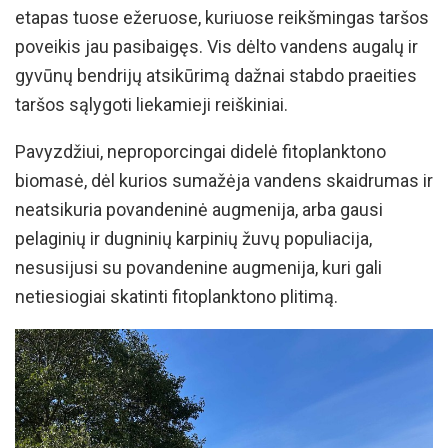
etapas tuose ežeruose, kuriuose reikšmingas taršos
poveikis jau pasibaigęs. Vis dėlto vandens augalų ir
gyvūnų bendrijų atsikūrimą dažnai stabdo praeities
taršos sąlygoti liekamieji reiškiniai.
Pavyzdžiui, neproporcingai didelė fitoplanktono
biomasė, dėl kurios sumažėja vandens skaidrumas ir
neatsikuria povandeninė augmenija, arba gausi
pelaginių ir dugninių karpinių žuvų populiacija,
nesusijusi su povandenine augmenija, kuri gali
netiesiogiai skatinti fitoplanktono plitimą.