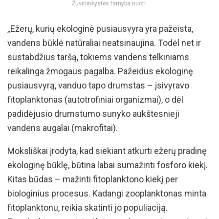
Žuvininkystės tarnyba nuotr.
„Ežerų, kurių ekologinė pusiausvyra yra pažeista,
vandens būklė natūraliai neatsinaujina. Todėl net ir
sustabdžius taršą, tokiems vandens telkiniams
reikalinga žmogaus pagalba. Pažeidus ekologinę
pusiausvyrą, vanduo tapo drumstas – įsivyravo
fitoplanktonas (autotrofiniai organizmai), o dėl
padidėjusio drumstumo sunyko aukštesnieji
vandens augalai (makrofitai).
Moksliškai įrodyta, kad siekiant atkurti ežerų pradinę
ekologinę būklę, būtina labai sumažinti fosforo kiekį.
Kitas būdas – mažinti fitoplanktono kiekį per
biologinius procesus. Kadangi zooplanktonas minta
fitoplanktonu, reikia skatinti jo populiaciją.