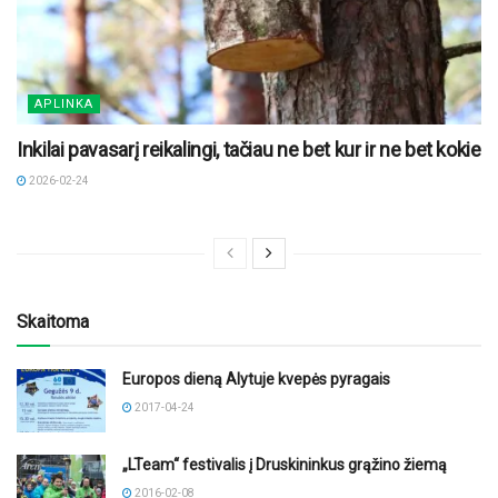
APLINKA
Inkilai pavasarį reikalingi, tačiau ne bet kur ir ne bet kokie
2026-02-24
Skaitoma
Europos dieną Alytuje kvepės pyragais
2017-04-24
„LTeam“ festivalis į Druskininkus grąžino žiemą
2016-02-08