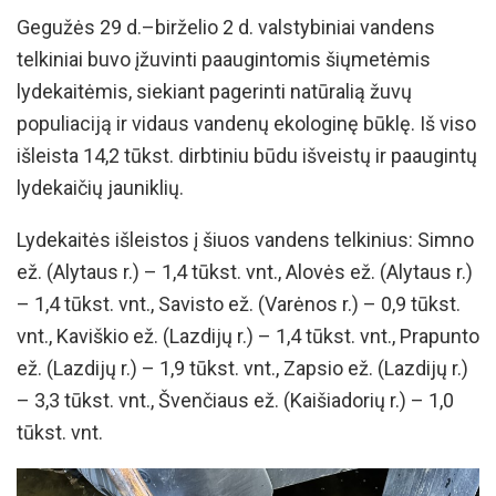
Gegužės 29 d.–birželio 2 d. valstybiniai vandens
telkiniai buvo įžuvinti paaugintomis šiųmetėmis
lydekaitėmis, siekiant pagerinti natūralią žuvų
populiaciją ir vidaus vandenų ekologinę būklę. Iš viso
išleista 14,2 tūkst. dirbtiniu būdu išveistų ir paaugintų
lydekaičių jauniklių.
Lydekaitės išleistos į šiuos vandens telkinius: Simno
ež. (Alytaus r.) – 1,4 tūkst. vnt., Alovės ež. (Alytaus r.)
– 1,4 tūkst. vnt., Savisto ež. (Varėnos r.) – 0,9 tūkst.
vnt., Kaviškio ež. (Lazdijų r.) – 1,4 tūkst. vnt., Prapunto
ež. (Lazdijų r.) – 1,9 tūkst. vnt., Zapsio ež. (Lazdijų r.)
– 3,3 tūkst. vnt., Švenčiaus ež. (Kaišiadorių r.) – 1,0
tūkst. vnt.