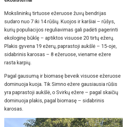
Mokslininkų tirtuose ežeruose žuvų bendrijas
sudaro nuo 7 iki 14 rūšių. Kuojos ir karšiai – rūšys,
kurių populiacijos reguliavimas gali padėti pagerinti
ekologinę būklę – aptiktos visuose 20 tirtų ežerų.
Plakis gyvena 19 ežerų, paprastoji aukšlė – 15-oje,
sidabrinis karosas – 8 ežeruose, viename ežere
rasta karpių.
Pagal gausumą ir biomasę beveik visuose ežeruose
dominuoja kuoja. Tik Simno ežere gausiausia rūšis
yra paprastoji aukšlė, o Svirkų ežere – pagal skaičių
dominuoja plakis, pagal biomasę – sidabrinis
karosas.