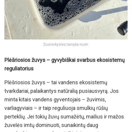
Žuvininkystės tarnyba nuotr.
Plėšriosios žuvys – gyvybiškai svarbus ekosistemų
reguliatorius
Plėšriosios žuvys – tai vandens ekosistemų
tvarkdariai, palaikantys natūralią pusiausvyrą. Jos
minta kitais vandens gyventojais – žuvimis,
varliagyviais – ir taip reguliuoja smulkių rūšių
perteklių. Jei tokių žuvų sumažėtų, mailius ir mažos
žuvelės imtų dominuoti, sunaikintų daug