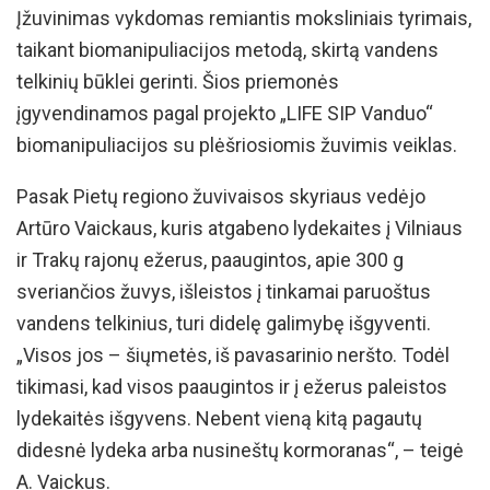
Įžuvinimas vykdomas remiantis moksliniais tyrimais,
taikant biomanipuliacijos metodą, skirtą vandens
telkinių būklei gerinti. Šios priemonės
įgyvendinamos pagal projekto „LIFE SIP Vanduo“
biomanipuliacijos su plėšriosiomis žuvimis veiklas.
Pasak Pietų regiono žuvivaisos skyriaus vedėjo
Artūro Vaickaus, kuris atgabeno lydekaites į Vilniaus
ir Trakų rajonų ežerus, paaugintos, apie 300 g
sveriančios žuvys, išleistos į tinkamai paruoštus
vandens telkinius, turi didelę galimybę išgyventi.
„Visos jos – šiųmetės, iš pavasarinio neršto. Todėl
tikimasi, kad visos paaugintos ir į ežerus paleistos
lydekaitės išgyvens. Nebent vieną kitą pagautų
didesnė lydeka arba nusineštų kormoranas“, – teigė
A. Vaickus.