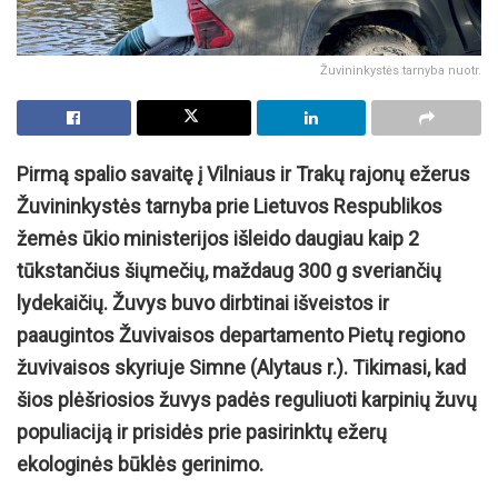
Žuvininkystės tarnyba nuotr.
Pirmą spalio savaitę į Vilniaus ir Trakų rajonų ežerus
Žuvininkystės tarnyba prie Lietuvos Respublikos
žemės ūkio ministerijos išleido daugiau kaip 2
tūkstančius šiųmečių, maždaug 300 g sveriančių
lydekaičių. Žuvys buvo dirbtinai išveistos ir
paaugintos Žuvivaisos departamento Pietų regiono
žuvivaisos skyriuje Simne (Alytaus r.). Tikimasi, kad
šios plėšriosios žuvys padės reguliuoti karpinių žuvų
populiaciją ir prisidės prie pasirinktų ežerų
ekologinės būklės gerinimo.