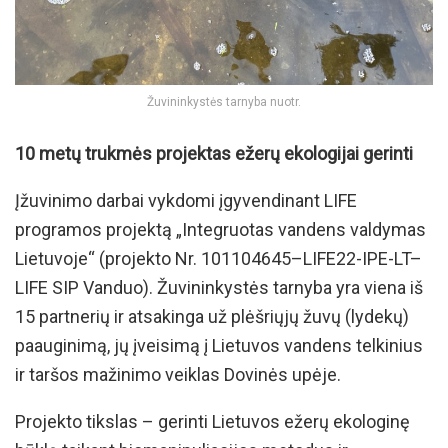
Žuvininkystės tarnyba nuotr.
10 metų trukmės projektas ežerų ekologijai gerinti
Įžuvinimo darbai vykdomi įgyvendinant LIFE
programos projektą „Integruotas vandens valdymas
Lietuvoje“ (projekto Nr. 101104645–LIFE22-IPE-LT–
LIFE SIP Vanduo). Žuvininkystės tarnyba yra viena iš
15 partnerių ir atsakinga už plėšriųjų žuvų (lydekų)
paauginimą, jų įveisimą į Lietuvos vandens telkinius
ir taršos mažinimo veiklas Dovinės upėje.
Projekto tikslas – gerinti Lietuvos ežerų ekologinę