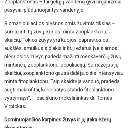
Zooplanktonas – tai gėlųjų vandenų gyvi organizmai,
pasyviai plūduriuojantys vandenyje.
Biomanipuliacijos plėšriosiomis žuvimis tikslas –
sumažinti tų žuvų, kurios minta zooplanktonu,
skaičių. Tokios žuvys yra kuojos, paprastosios
aukšlės, smulkusis plakis ir kt. Į ežerus įveisiamos
plėšriosios žuvys padeda mažinti menkaverčių žuvų,
mintančių zooplanktonu, populiaciją. Sumažėjus jų
skaičiui, zooplanktono gausa didėja, o šis intensyviau
minta fitoplanktonu. Taip skaidrėja vanduo, pradeda
augti makrofitai, kurie patys stabdo fitoplanktono
vystymąsi“, – paaiškino mokslininkas dr. Tomas
Virbickas.
Dominuojančios karpinės žuvys ir jų įtaka ežerų
ekosistemai