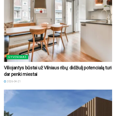
GYVENIMAS
Viliojantys būstai už Vilniaus ribų: didžiulį potencialą turi
dar penki miestai
2026-04-21