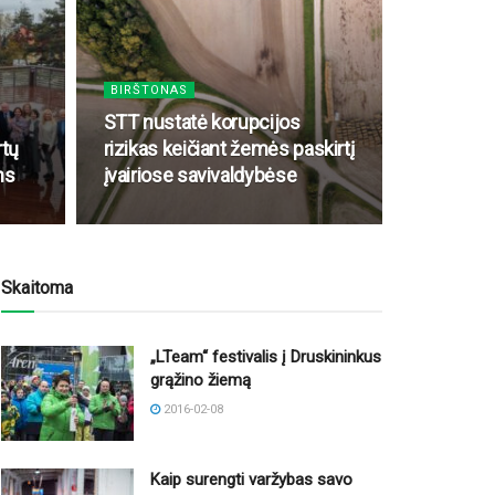
BIRŠTONAS
STT nustatė korupcijos
rtų
rizikas keičiant žemės paskirtį
ms
įvairiose savivaldybėse
Skaitoma
„LTeam“ festivalis į Druskininkus
grąžino žiemą
2016-02-08
Kaip surengti varžybas savo