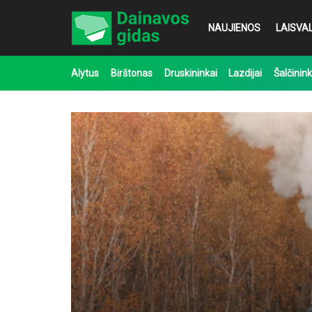
NAUJIENOS
LAISVAL
Alytus
Birštonas
Druskininkai
Lazdijai
Šalčinink