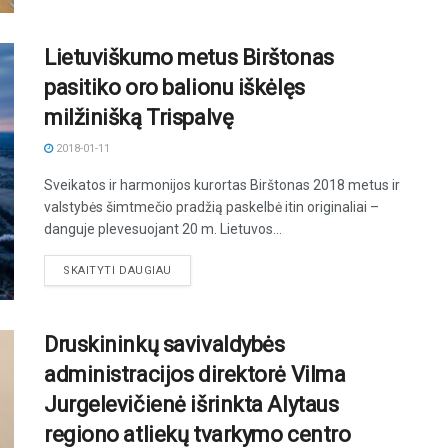
Lietuviškumo metus Birštonas
pasitiko oro balionu iškėlęs
milžinišką Trispalvę
2018-01-11
Sveikatos ir harmonijos kurortas Birštonas 2018 metus ir
valstybės šimtmečio pradžią paskelbė itin originaliai –
danguje plevesuojant 20 m. Lietuvos...
DETAILS
SKAITYTI DAUGIAU
Druskininkų savivaldybės
administracijos direktorė Vilma
Jurgelevičienė išrinkta Alytaus
regiono atliekų tvarkymo centro