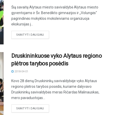
Šią savaitę Alytaus miesto savivaldybė Alytaus miesto
gyventojams ir Šv. Benedikto gimnazijos ir „Volungės"
pagrindinės mokyklos moksleiviams organizuoja
ekskursijas į...
DETAILS
SKAITYTI DAUGIAU
Druskininkuose vyko Alytaus regiono
plėtros tarybos posėdis
2018-04-01
Kovo 28 dieną Druskininkų savivaldybėje vyko Alytaus
regiono plėtros tarybos posėdis, kuriame dalyvavo
Druskininkų savivaldybės meras Ričardas Malinauskas,
mero pavaduotojas...
DETAILS
SKAITYTI DAUGIAU