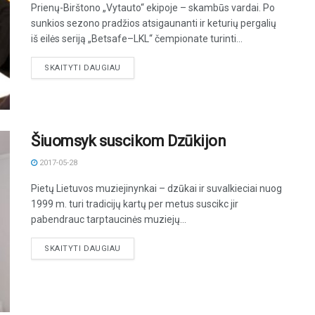
Prienų-Birštono „Vytauto“ ekipoje – skambūs vardai. Po
sunkios sezono pradžios atsigaunanti ir keturių pergalių
iš eilės seriją „Betsafe–LKL“ čempionate turinti...
DETAILS
SKAITYTI DAUGIAU
Šiuomsyk suscikom Dzūkijon
2017-05-28
Pietų Lietuvos muziejinynkai – dzūkai ir suvalkieciai nuog
1999 m. turi tradicijų kartų per metus suscikc jir
pabendrauc tarptaucinės muziejų...
DETAILS
SKAITYTI DAUGIAU