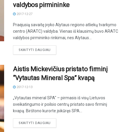
valdybos pirmininke
2017-12-27
Praėjusią savaitę įvyko Alytaus regiono atliekų tvarkymo
centro (ARATC) valdyba. Vienas iš klausimų buvo ARATC
valdybos pirmininko rinkimai, nes Alytaus...
DETAILS
SKAITYTI DAUGIAU
Aistis Mickevičius pristato firminį
“Vytautas Mineral Spa” kvapą
2017-12-13
„Vytautas mineral SPA" – pirmasis iš visų Lietuvos
sveikatingumo ir poilsio centrų pristato savo firminį
kvapą. Birštono kurorte įsikūręs SPA...
DETAILS
SKAITYTI DAUGIAU