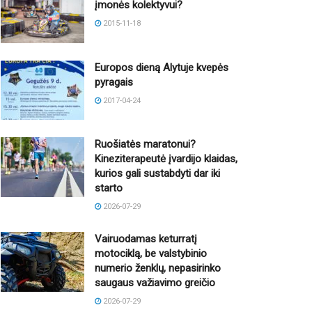
įmonės kolektyvui?
2015-11-18
Europos dieną Alytuje kvepės
pyragais
2017-04-24
Ruošiatės maratonui?
Kineziterapeutė įvardijo klaidas,
kurios gali sustabdyti dar iki
starto
2026-07-29
Vairuodamas keturratį
motociklą, be valstybinio
numerio ženklų, nepasirinko
saugaus važiavimo greičio
2026-07-29