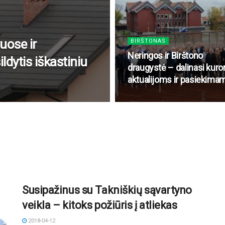
uose ir
BIRŠTONAS
Neringos ir Birštono
dytis iškastiniu
draugystė – dalinasi kuro
aktualijoms ir pasiekima
Susipažinus su Takniškių sąvartyno
veikla – kitoks požiūris į atliekas
2018-04-12