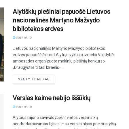
Alytiškių piešiniai papuošė Lietuvos
nacionalinės Martyno Mažvydo
bibliotekos erdves
2017-05-12
Lietuvos nacionalinės Martyno Mažvydo bibliotekos
erdves papuošė šiemet Alytuje vykusio Izraelio Valstybės
ambasados organizuoto mokinių piešinių konkurso
„Draugystės tiltas: Izraelis–...
DETAILS
SKAITYTI DAUGIAU
Verslas kaime nebijo iššūkių
2017-05-10
Alytaus rajono savivaldybės ir vietos verslininkų
bendradarbiavimas tęsiasi – su verslininkais prie pusryčių