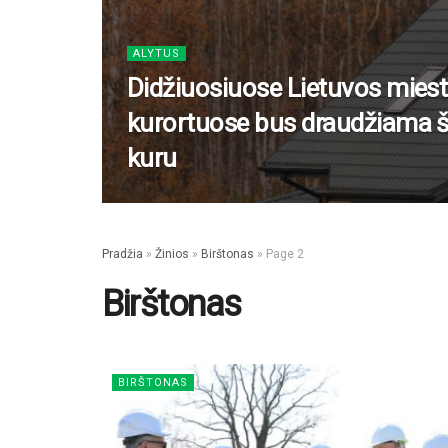
ALYTUS
Didžiuosiuose Lietuvos miest
kurortuose bus draudžiama šil
kuru
Pradžia
»
Žinios
»
Birštonas
»
Page 2
Birštonas
BIRŠTONAS