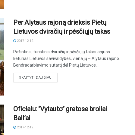
Per Alytaus rajoną drieksis Pietų
Lietuvos dviračių ir pėsčiųjų takas
2017-12-12
Pažintinis, turistinis dviračių ir pėsčiųjų takas apjuos
keturias Lietuvos savivaldybes, viena jų – Alytaus rajono.
Bendradarbiavimo sutartį dėl Pietų Lietuvos...
DETAILS
SKAITYTI DAUGIAU
Oficialu: “Vytauto” gretose broliai
Ball’ai
2017-12-12