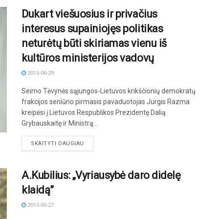
Dukart viešuosius ir privačius
interesus supainiojęs politikas
neturėtų būti skiriamas vienu iš
kultūros ministerijos vadovų
2015-06-29
Seimo Tėvynės sąjungos-Lietuvos krikščionių demokratų
frakcijos seniūno pirmasis pavaduotojas Jurgis Razma
kreipėsi į Lietuvos Respublikos Prezidentę Dalią
Grybauskaitę ir Ministrą...
DETAILS
SKAITYTI DAUGIAU
A.Kubilius: „Vyriausybė daro didelę
klaidą”
2015-06-27