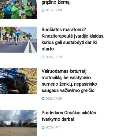
grąžino žiemą
2016-02-08
Ruošiatės maratonui?
Kineziterapeutė įvardijo klaidas,
kurios gali sustabdyti dar iki
starto
2026-07-29
Vairuodamas keturratį
motociklą, be valstybinio
numerio ženklų, nepasirinko
saugaus važiavimo greičio
2026-07-29
Pradedami Onuškio aikštės
tvarkymo darbai
2025-04-11