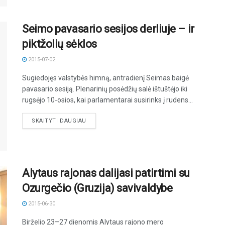
Seimo pavasario sesijos derliuje – ir
piktžolių sėklos
2015-07-02
Sugiedojęs valstybės himną, antradienį Seimas baigė
pavasario sesiją. Plenarinių posėdžių salė ištuštėjo iki
rugsėjo 10-osios, kai parlamentarai susirinks į rudens...
DETAILS
SKAITYTI DAUGIAU
Alytaus rajonas dalijasi patirtimi su
Ozurgečio (Gruzija) savivaldybe
2015-06-30
Birželio 23–27 dienomis Alytaus rajono mero