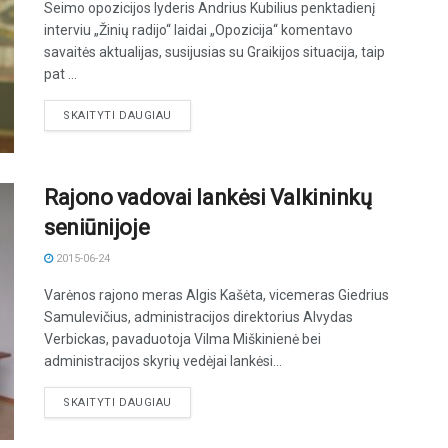
Seimo opozicijos lyderis Andrius Kubilius penktadienį
interviu „Žinių radijo“ laidai „Opozicija“ komentavo
savaitės aktualijas, susijusias su Graikijos situacija, taip
pat ...
DETAILS
SKAITYTI DAUGIAU
Rajono vadovai lankėsi Valkininkų
seniūnijoje
2015-06-24
Varėnos rajono meras Algis Kašėta, vicemeras Giedrius
Samulevičius, administracijos direktorius Alvydas
Verbickas, pavaduotoja Vilma Miškinienė bei
administracijos skyrių vedėjai lankėsi...
DETAILS
SKAITYTI DAUGIAU