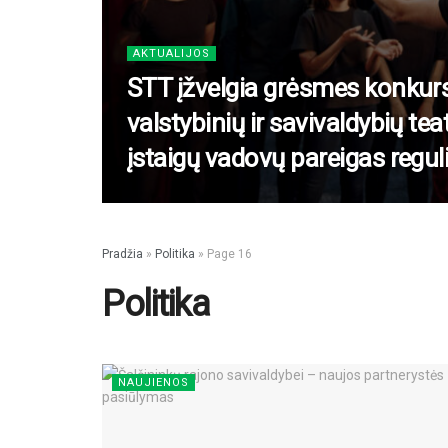
AKTUALIJOS
STT įžvelgia grėsmes konkursų
valstybinių ir savivaldybių tea
įstaigų vadovų pareigas regu
Pradžia
»
Politika
»
Page 16
Politika
NAUJIENOS