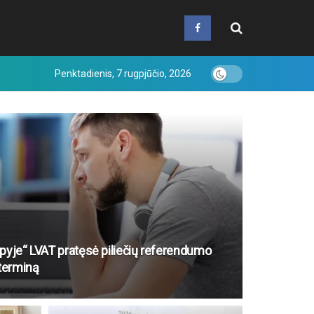
Penktadienis, 7 rugpjūčio, 2026
lapyje“ LVAT pratęsė piliečių referendumo
 terminą