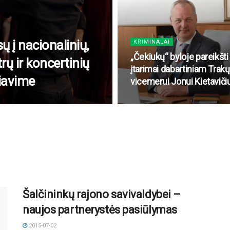
 į nacionalinių,
KRIMINALAI
„Čekiukų“ byloje pareikšti
trų ir koncertinių
įtarimai dabartiniam Trakų
liavime
vicemerui Jonui Kietavičiu
Šalčininkų rajono savivaldybei –
naujos partnerystės pasiūlymas
2015-07-02