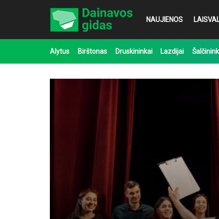
NAUJIENOS
LAISVAL
Alytus
Birštonas
Druskininkai
Lazdijai
Šalčinink