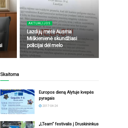
AKTUALIJOS
Lazdijų merė Ausma
Miškienienė skundžiasi
i
policijai dėl melo
Skaitoma
Europos dieną Alytuje kvepės
pyragais
2017-04-24
„LTeam“ festivalis į Druskininkus