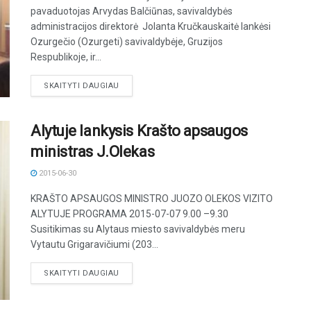
pavaduotojas Arvydas Balčiūnas, savivaldybės
administracijos direktorė Jolanta Kručkauskaitė lankėsi
Ozurgečio (Ozurgeti) savivaldybėje, Gruzijos
Respublikoje, ir...
DETAILS
SKAITYTI DAUGIAU
Alytuje lankysis Krašto apsaugos
ministras J.Olekas
2015-06-30
KRAŠTO APSAUGOS MINISTRO JUOZO OLEKOS VIZITO
ALYTUJE PROGRAMA 2015-07-07 9.00 –9.30
Susitikimas su Alytaus miesto savivaldybės meru
Vytautu Grigaravičiumi (203...
DETAILS
SKAITYTI DAUGIAU