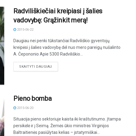
Radviliškiečiai kreipiasi į šalies
vadovybę: Grąžinkit merą!
2015-06-22
Daugiau nei penki tūkstančiai Radviliškio gyventojų
kreipėsi į šalies vadovybę dėl nuo mero pareigų nušalinto
A. Čepononio Apie 5300 Radviliškio...
DETAILS
SKAITYTI DAUGIAU
Pieno bomba
2015-06-20
Situacija pieno sektoriuje kaista iki kraštutinumo. Įtampa
persikėlė ir į Seimą. Žemės ūkio ministrės Virginijos
Baltraitienės pasiūlytas kelias – įstatymiškai...