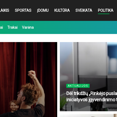
AIKIS
SPORTAS
ĮDOMU
KULTŪRA
SVEIKATA
POLITIKA
ai
Trakai
Varėna
AKTUALIJOS
Dėl trikdžių „Rinkėjo pus
iniciatyvos įgyvendinimo