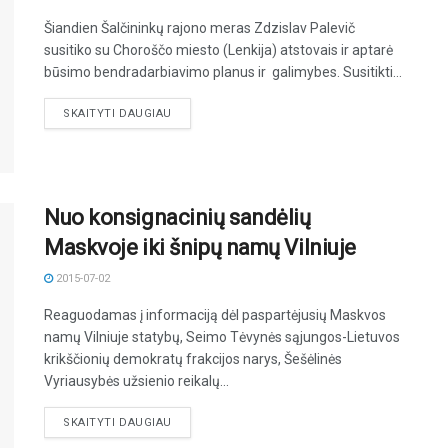
Šiandien Šalčininkų rajono meras Zdzislav Palevič
susitiko su Choroščo miesto (Lenkija) atstovais ir aptarė
būsimo bendradarbiavimo planus ir galimybes. Susitikti...
DETAILS
SKAITYTI DAUGIAU
Nuo konsignacinių sandėlių
Maskvoje iki šnipų namų Vilniuje
2015-07-02
Reaguodamas į informaciją dėl paspartėjusių Maskvos
namų Vilniuje statybų, Seimo Tėvynės sąjungos-Lietuvos
krikščionių demokratų frakcijos narys, Šešėlinės
Vyriausybės užsienio reikalų...
DETAILS
SKAITYTI DAUGIAU