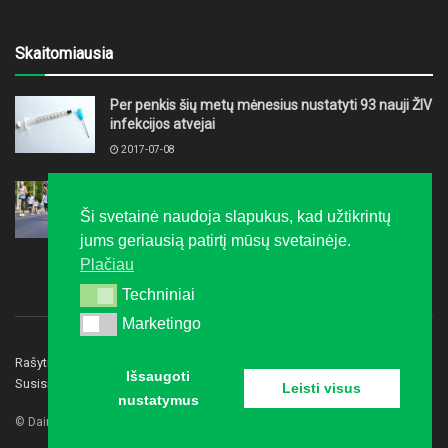
Skaitomiausia
Per penkis šių metų mėnesius nustatyti 93 nauji ŽIV
infekcijos atvejai
2017-07-08
Ruošiatės maratonui? Kineziterapeutė įvardijo
klaidas, kurios gali sustabdyti dar iki starto
Ši svetainė naudoja slapukus, kad užtikrintų
2026-07-29
jums geriausią patirtį mūsų svetainėje.
Plačiau
Techniniai
Techniniai
Marketingo
Marketingo
Rašyti redakcijai
Privatumo politika
Reklama
Išsaugoti
Susisiekite
Leisti visus
nustatymus
© Dainavos gidas