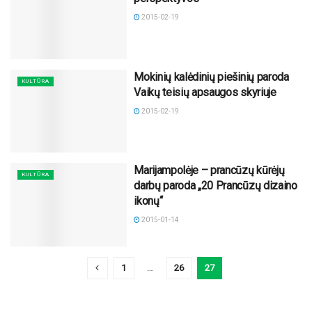
2015-02-19
Mokinių kalėdinių piešinių paroda
KULTŪRA
Vaikų teisių apsaugos skyriuje
2015-02-19
Marijampolėje – prancūzų kūrėjų
KULTŪRA
darbų paroda „20 Prancūzų dizaino
ikonų“
2015-01-14
1
…
26
27