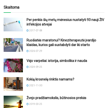
Skaitoma
Per penkis šių metų mėnesius nustatyti 93 nauji ŽIV
infekcijos atvejai
2017-07-08
Ruošiatės maratonui? Kineziterapeutė įvardijo
klaidas, kurios gali sustabdyti dar iki starto
2026-07-29
Vėjo varpeliai: istorija, simbolika ir nauda
2024-09-25
Kokią krosnelę rinktis namams?
2021-11-30
Žvejo pradžiamokslis, būtinosios prekės
2019-03-25