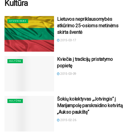
Kultūra
Lietuvos nepriklausomybės
GYVENIMAS
atkūrimo 25-osioms metinėms
skirta šventė
2015-03-17
Kviečia į tradicijų pristatymo
KULTŪRA
popietę
2015-03-09
Šokių kolektyvas „Jotvingis“ į
KULTŪRA
Marijampolę parskraidino ketvirtą
„Aukso paukštę“
2015-02-26