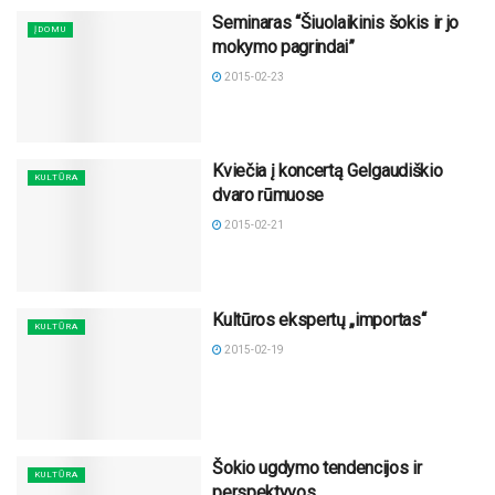
Seminaras “Šiuolaikinis šokis ir jo
ĮDOMU
mokymo pagrindai”
2015-02-23
Kviečia į koncertą Gelgaudiškio
KULTŪRA
dvaro rūmuose
2015-02-21
Kultūros ekspertų „importas“
KULTŪRA
2015-02-19
Šokio ugdymo tendencijos ir
KULTŪRA
perspektyvos