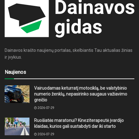
Dainavos krašto naujienų portalas, skelbiantis Tau aktualias žinias
ir įvykius.
Naujienos
Vairuodamas keturratį motociklą, be valstybinio
numerio ženklų, nepasirinko saugaus važiavimo
greičio
2026-07-29
Ruošiatės maratonui? Kineziterapeutė įvardijo
klaidas, kurios gali sustabdyti dar iki starto
2026-07-29