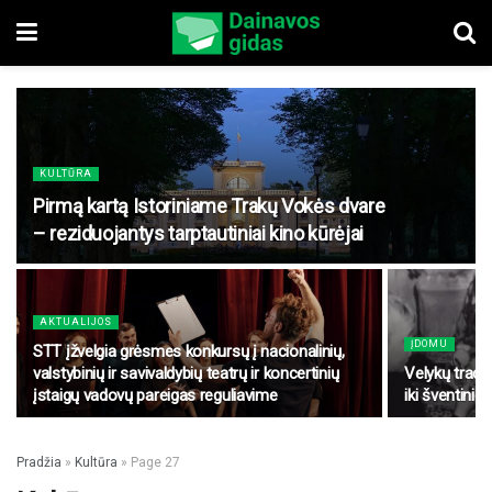
KULTŪRA
Pirmą kartą Istoriniame Trakų Vokės dvare
– reziduojantys tarptautiniai kino kūrėjai
AKTUALIJOS
ĮDOMU
STT įžvelgia grėsmes konkursų į nacionalinių,
valstybinių ir savivaldybių teatrų ir koncertinių
Velykų tradi
įstaigų vadovų pareigas reguliavime
iki šventinio 
Pradžia
»
Kultūra
»
Page 27