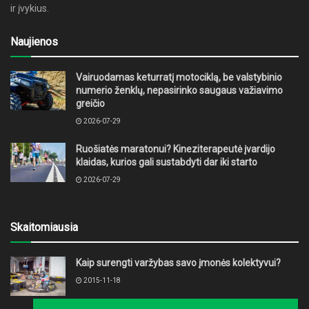
ir įvykius.
Naujienos
Vairuodamas keturratį motociklą, be valstybinio
numerio ženklų, nepasirinko saugaus važiavimo
greičio
2026-07-29
Ruošiatės maratonui? Kineziterapeutė įvardijo
klaidas, kurios gali sustabdyti dar iki starto
2026-07-29
Skaitomiausia
Kaip surengti varžybas savo įmonės kolektyvui?
2015-11-18