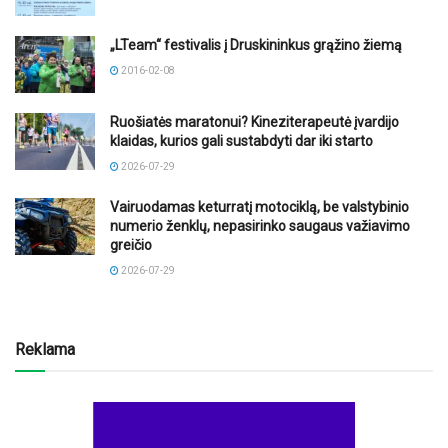
„LTeam“ festivalis į Druskininkus grąžino žiemą
2016-02-08
Ruošiatės maratonui? Kineziterapeutė įvardijo
klaidas, kurios gali sustabdyti dar iki starto
2026-07-29
Vairuodamas keturratį motociklą, be valstybinio
numerio ženklų, nepasirinko saugaus važiavimo
greičio
2026-07-29
Reklama