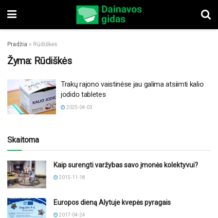
Pradžia
»
Rūdiškės
Žyma:
Rūdiškės
Trakų rajono vaistinėse jau galima atsiimti kalio
jodido tabletes
2025-04-03
Skaitoma
Kaip surengti varžybas savo įmonės kolektyvui?
2015-11-18
Europos dieną Alytuje kvepės pyragais
2017-04-24