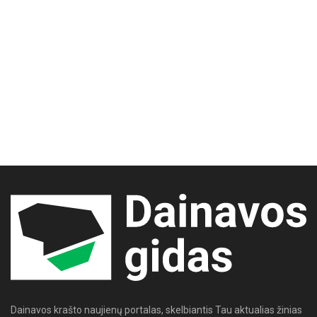
Dainavos krašto naujienų portalas, skelbiantis Tau aktualias žinias