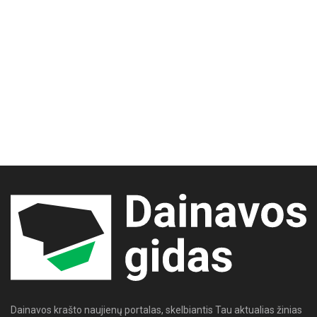
Dainavos krašto naujienų portalas, skelbiantis Tau aktualias žinias