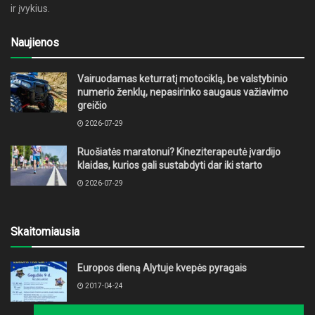
ir įvykius.
Naujienos
Vairuodamas keturratį motociklą, be valstybinio
numerio ženklų, nepasirinko saugaus važiavimo
greičio
2026-07-29
Ruošiatės maratonui? Kineziterapeutė įvardijo
klaidas, kurios gali sustabdyti dar iki starto
2026-07-29
Skaitomiausia
Europos dieną Alytuje kvepės pyragais
2017-04-24