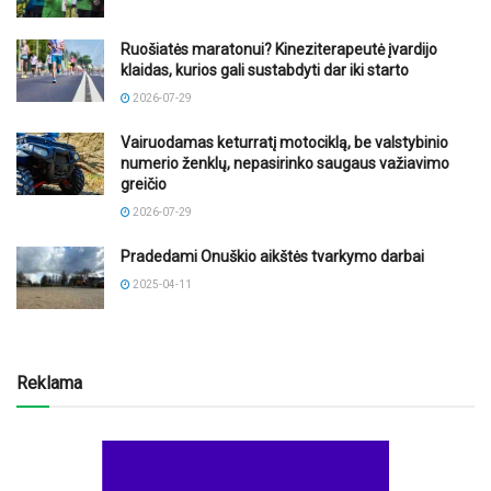
Ruošiatės maratonui? Kineziterapeutė įvardijo
klaidas, kurios gali sustabdyti dar iki starto
2026-07-29
Vairuodamas keturratį motociklą, be valstybinio
numerio ženklų, nepasirinko saugaus važiavimo
greičio
2026-07-29
Pradedami Onuškio aikštės tvarkymo darbai
2025-04-11
Reklama