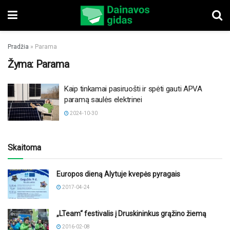
Pradžia
»
Parama
Žyma:
Parama
Kaip tinkamai pasiruošti ir spėti gauti APVA
paramą saulės elektrinei
2024-10-30
Skaitoma
Europos dieną Alytuje kvepės pyragais
2017-04-24
„LTeam“ festivalis į Druskininkus grąžino žiemą
2016-02-08