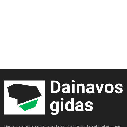
Dainavos krašto naujienų portalas, skelbiantis Tau aktualias žinias