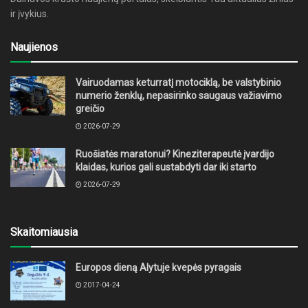
ir įvykius.
Naujienos
Vairuodamas keturratį motociklą, be valstybinio
numerio ženklų, nepasirinko saugaus važiavimo
greičio
2026-07-29
Ruošiatės maratonui? Kineziterapeutė įvardijo
klaidas, kurios gali sustabdyti dar iki starto
2026-07-29
Skaitomiausia
Europos dieną Alytuje kvepės pyragais
2017-04-24