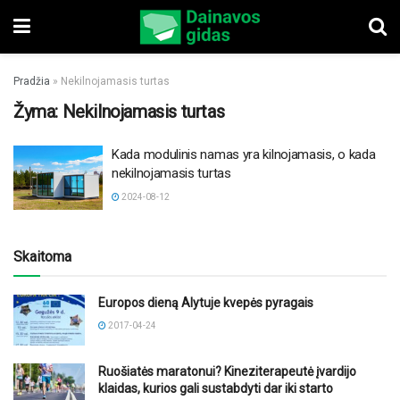
Pradžia
»
Nekilnojamasis turtas
Žyma:
Nekilnojamasis turtas
Kada modulinis namas yra kilnojamasis, o kada
nekilnojamasis turtas
2024-08-12
Skaitoma
Europos dieną Alytuje kvepės pyragais
2017-04-24
Ruošiatės maratonui? Kineziterapeutė įvardijo
klaidas, kurios gali sustabdyti dar iki starto