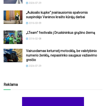
2026-07-29
„Auksalio kupke“ įvairiausiomis spalvomis
suspindėjo Varėnos krašto kūrėjų darbai
2016-03-09
„LTeam“ festivalis į Druskininkus grąžino žiemą
2016-02-08
Vairuodamas keturratį motociklą, be valstybinio
numerio ženklų, nepasirinko saugaus važiavimo
greičio
2026-07-29
Reklama