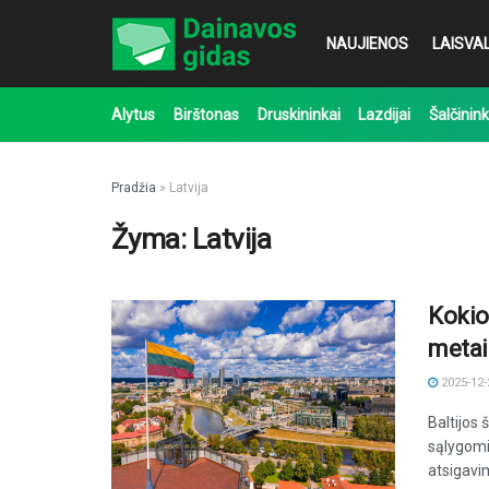
NAUJIENOS
LAISVAL
Alytus
Birštonas
Druskininkai
Lazdijai
Šalčinink
Pradžia
»
Latvija
Žyma:
Latvija
Kokio
metai
2025-12-
Baltijos
sąlygomi
atsigavim