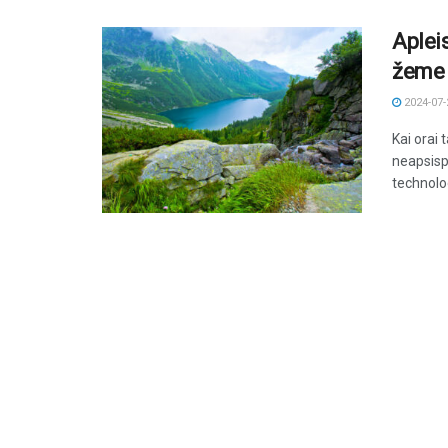
Apleis
žeme 
2024-07-
Kai orai 
neapsispr
technologi