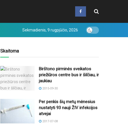
Sekmadienis, 9 rugpjūčio, 2026
Skaitoma
Birštono pirminės sveikatos
priežiūros centre bus ir šilčiau, ir
jaukiau
2015-09-30
Per penkis šių metų mėnesius
nustatyti 93 nauji ŽIV infekcijos
atvejai
2017-07-08