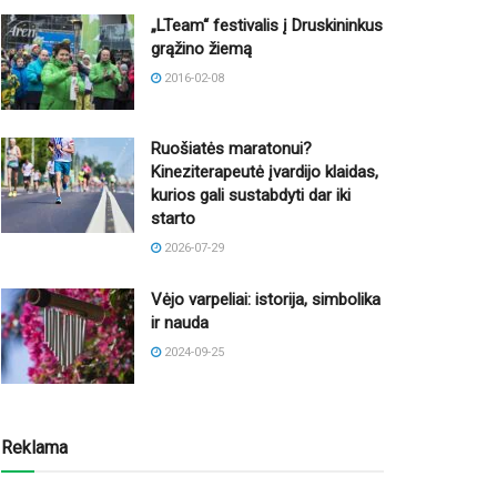
„LTeam“ festivalis į Druskininkus
grąžino žiemą
2016-02-08
Ruošiatės maratonui?
Kineziterapeutė įvardijo klaidas,
kurios gali sustabdyti dar iki
starto
2026-07-29
Vėjo varpeliai: istorija, simbolika
ir nauda
2024-09-25
Reklama