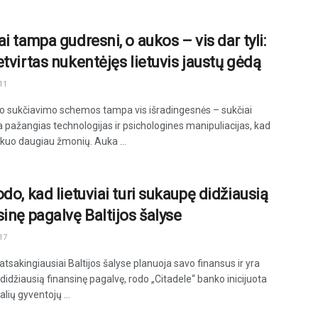
i tampa gudresni, o aukos – vis dar tyli:
etvirtas nukentėjęs lietuvis jaustų gėdą
11
io sukčiavimo schemos tampa vis išradingesnės – sukčiai
a pažangias technologijas ir psichologines manipuliacijas, kad
kuo daugiau žmonių. Auka ...
do, kad lietuviai turi sukaupę didžiausią
sinę pagalvę Baltijos šalyse
17
 atsakingiausiai Baltijos šalyse planuoja savo finansus ir yra
idžiausią finansinę pagalvę, rodo „Citadele“ banko inicijuota
alių gyventojų ...