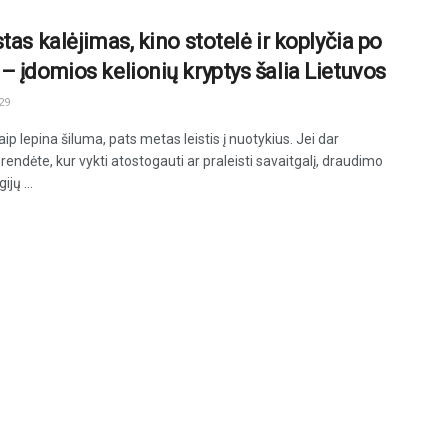
tas kalėjimas, kino stotelė ir koplyčia po
– įdomios kelionių kryptys šalia Lietuvos
29
taip lepina šiluma, pats metas leistis į nuotykius. Jei dar
endėte, kur vykti atostogauti ar praleisti savaitgalį, draudimo
jų ...