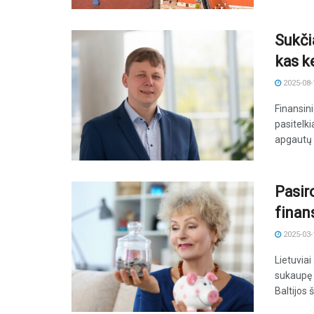
Sukčia
kas k
2025-08-
Finansin
pasitelki
apgautų 
Pasiro
finan
2025-03-
Lietuviai
sukaupę d
Baltijos š