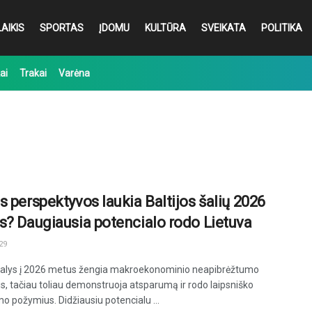
AIKIS
SPORTAS
ĮDOMU
KULTŪRA
SVEIKATA
POLITIKA
ai
Trakai
Varėna
s perspektyvos laukia Baltijos šalių 2026
s? Daugiausia potencialo rodo Lietuva
29
 šalys į 2026 metus žengia makroekonominio neapibrėžtumo
s, tačiau toliau demonstruoja atsparumą ir rodo laipsniško
o požymius. Didžiausiu potencialu ...