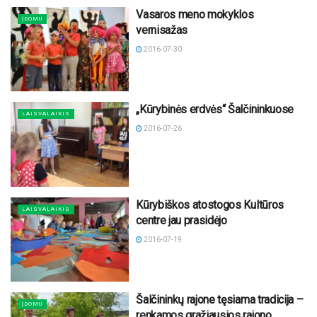
Vasaros meno mokyklos
ĮDOMU
vernisažas
2016-07-30
„Kūrybinės erdvės“ Šalčininkuose
LAISVALAIKIS
2016-07-26
Kūrybiškos atostogos Kultūros
LAISVALAIKIS
centre jau prasidėjo
2016-07-19
Šalčininkų rajone tęsiama tradicija –
ĮDOMU
renkamos gražiausios rajono