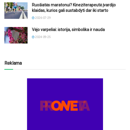
Ruošiatės maratonui? Kineziterapeutė įvardijo
klaidas, kurios gali sustabdyti dar iki starto
2026-07-29
Vėjo varpeliai: istorija, simbolika ir nauda
2024-09-25
Reklama