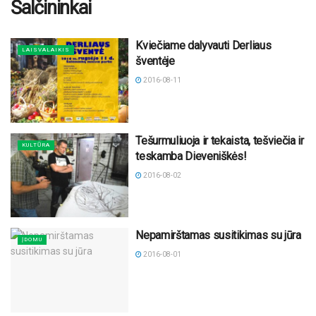
Šalčininkai
Kviečiame dalyvauti Derliaus
LAISVALAIKIS
šventėje
2016-08-11
Tešurmuliuoja ir tekaista, tešviečia ir
KULTŪRA
teskamba Dieveniškės!
2016-08-02
Nepamirštamas susitikimas su jūra
ĮDOMU
2016-08-01