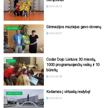
2016-06-10
Gimnazijos muziejus gavo dovanų
KULTŪRA
2016-06-07
Coder Dojo Lietuva: 30 miestų,
ĮDOMU
1000 programuojančių vaikų ir 10
būrelių
2016-05-28
Keliamės į virtualią realybę!
NAUJIENOS
2016-05-25