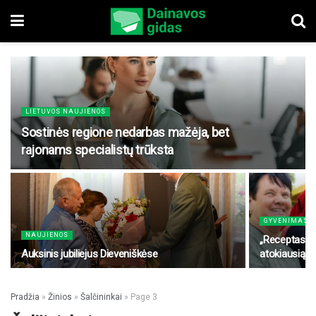
LIETUVOS NAUJIENOS
Sostinės regione nedarbas mažėja, bet
rajonams specialistų trūksta
GYVENIMAS
NAUJIENOS
„Receptas kul
Auksinis jubiliejus Dieveniškėse
atokiausią s
Pradžia
»
Žinios
»
Šalčininkai
»
Page 3