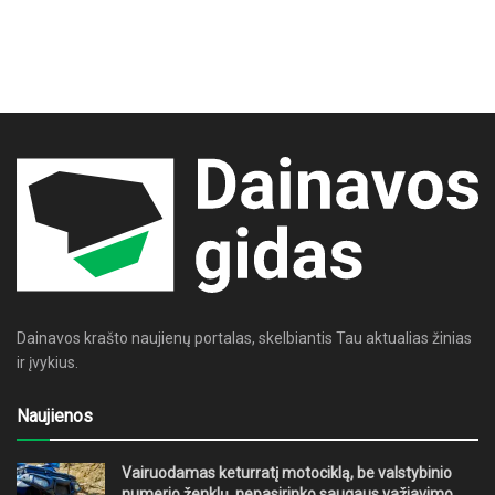
Dainavos krašto naujienų portalas, skelbiantis Tau aktualias žinias
ir įvykius.
Naujienos
Vairuodamas keturratį motociklą, be valstybinio
numerio ženklų, nepasirinko saugaus važiavimo