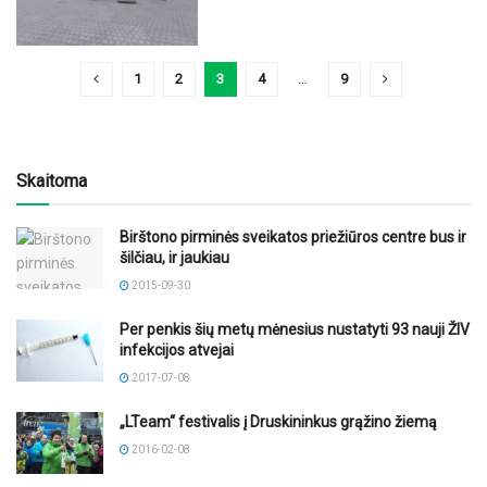
1
2
3
4
…
9
Skaitoma
Birštono pirminės sveikatos priežiūros centre bus ir
šilčiau, ir jaukiau
2015-09-30
Per penkis šių metų mėnesius nustatyti 93 nauji ŽIV
infekcijos atvejai
2017-07-08
„LTeam“ festivalis į Druskininkus grąžino žiemą
2016-02-08