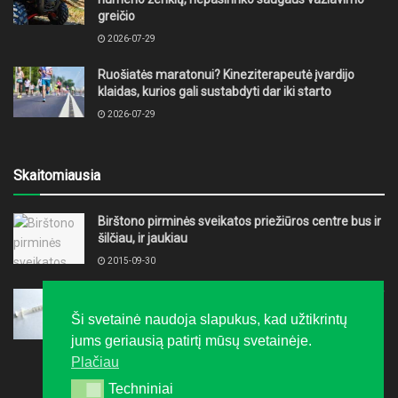
greičio
2026-07-29
Ruošiatės maratonui? Kineziterapeutė įvardijo
klaidas, kurios gali sustabdyti dar iki starto
2026-07-29
Skaitomiausia
Birštono pirminės sveikatos priežiūros centre bus ir
šilčiau, ir jaukiau
2015-09-30
Per penkis šių metų mėnesius nustatyti 93 nauji ŽIV
infekcijos atvejai
Ši svetainė naudoja slapukus, kad užtikrintų
2017-07-08
jums geriausią patirtį mūsų svetainėje.
Plačiau
Techniniai
Techniniai