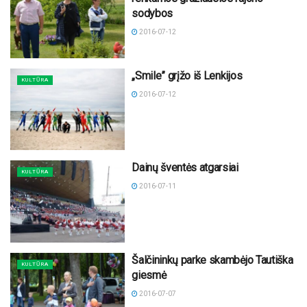
sodybos
2016-07-12
„Smile” grįžo iš Lenkijos
KULTŪRA
2016-07-12
Dainų šventės atgarsiai
KULTŪRA
2016-07-11
Šalčininkų parke skambėjo Tautiška
KULTŪRA
giesmė
2016-07-07