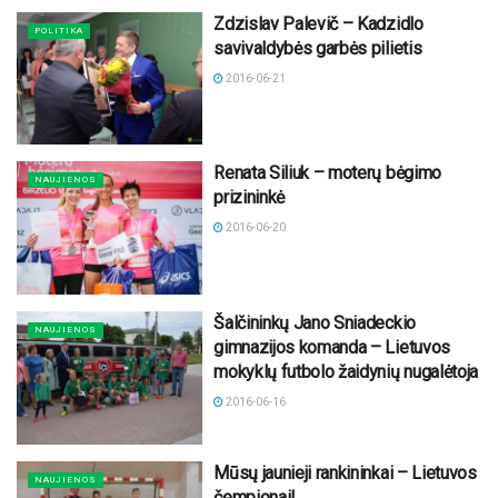
Zdzislav Palevič – Kadzidlo
POLITIKA
savivaldybės garbės pilietis
2016-06-21
Renata Siliuk – moterų bėgimo
NAUJIENOS
prizininkė
2016-06-20
Šalčininkų Jano Sniadeckio
NAUJIENOS
gimnazijos komanda – Lietuvos
mokyklų futbolo žaidynių nugalėtoja
2016-06-16
Mūsų jaunieji rankininkai – Lietuvos
NAUJIENOS
čempionai!