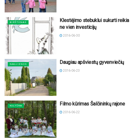
Klestėjimo stebuklui sukurti reikia
BIRŠTONAS
ne vien investicijų
2016-06-30
Daugiau apšviestų gyvenviečių
NAUJIENOS
2016-06-23
Filmo kūrimas Šalčininkų rajone
KULTŪRA
2016-06-22