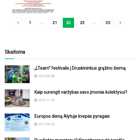
1
…
21
22
23
…
25
Skaitoma
„LTeam“ festivalis į Druskininkus grąžino žiemą
2016-02-08
Kaip surengti varžybas savo įmonės kolektyvui?
2015-11-18
Europos dieną Alytuje kvepės pyragais
2017-04-24