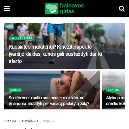
LAISVALAIKIS
Ruošiatės maratonui? Kineziterapeutė
įvardijo klaidas, kurios gali sustabdyti dar iki
starto
ĮDOMU
ALYTUS
Saulės vonių palikimas odai – raukšlės: ar
Alytaus mies
įmanoma atstatyti per vasarą padarytą žalą?
smėlio koky
Pradžia
»
Laisvalaikis
»
Page 22