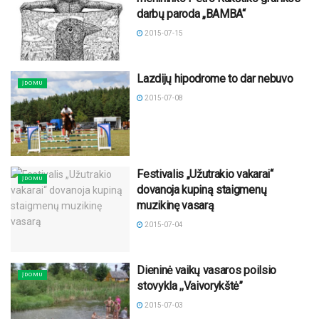
darbų paroda „BAMBA“
2015-07-15
Lazdijų hipodrome to dar nebuvo
ĮDOMU
2015-07-08
Festivalis „Užutrakio vakarai“
ĮDOMU
dovanoja kupiną staigmenų
muzikinę vasarą
2015-07-04
Dieninė vaikų vasaros poilsio
ĮDOMU
stovykla ,,Vaivorykštė”
2015-07-03