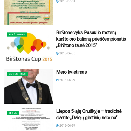
2015-07-01
Birštone vyks Pasaulio moterų
BIRŠTONAS
karšto oro balionų prieščempionatis
„Birštono taurė 2015“
2015-06-30
Mero kvietimas
GYVENIMAS
2015-06-29
Liepos 5-ąją Onuškyje – tradicinė
ĮDOMU
šventė „Dviejų gimtinių nebūna“
2015-06-29