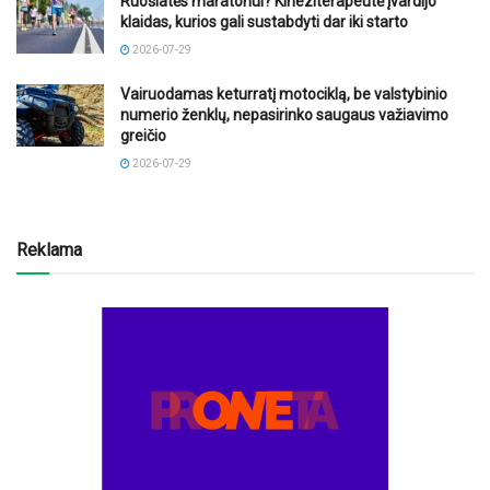
Ruošiatės maratonui? Kineziterapeutė įvardijo
klaidas, kurios gali sustabdyti dar iki starto
2026-07-29
Vairuodamas keturratį motociklą, be valstybinio
numerio ženklų, nepasirinko saugaus važiavimo
greičio
2026-07-29
Reklama