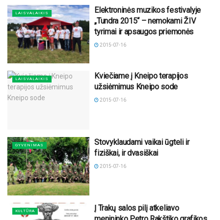
Elektroninės muzikos festivalyje
LAISVALAIKIS
„Tundra 2015“ – nemokami ŽIV
tyrimai ir apsaugos priemonės
2015-07-16
Kviečiame į Kneipo terapijos
LAISVALAIKIS
užsiėmimus Kneipo sode
2015-07-16
Stovyklaudami vaikai ūgteli ir
GYVENIMAS
fiziškai, ir dvasiškai
2015-07-16
Į Trakų salos pilį atkeliavo
KULTŪRA
menininko Petro Rakštiko grafikos