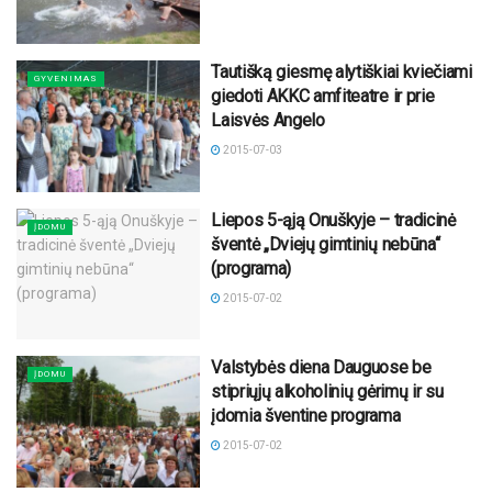
Tautišką giesmę alytiškiai kviečiami
GYVENIMAS
giedoti AKKC amfiteatre ir prie
Laisvės Angelo
2015-07-03
Liepos 5-ąją Onuškyje – tradicinė
ĮDOMU
šventė „Dviejų gimtinių nebūna“
(programa)
2015-07-02
Valstybės diena Dauguose be
ĮDOMU
stipriųjų alkoholinių gėrimų ir su
įdomia šventine programa
2015-07-02