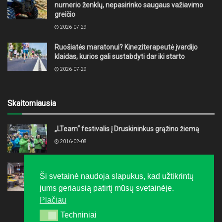
numerio ženklų, nepasirinko saugaus važiavimo
greičio
2026-07-29
Ruošiatės maratonui? Kineziterapeutė įvardijo
klaidas, kurios gali sustabdyti dar iki starto
2026-07-29
Skaitomiausia
„LTeam“ festivalis į Druskininkus grąžino žiemą
2016-02-08
Kaip surengti varžybas savo įmonės kolektyvui?
Ši svetainė naudoja slapukus, kad užtikrintų
2015-11-18
jums geriausią patirtį mūsų svetainėje.
Plačiau
Techniniai
Techniniai