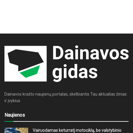
Dainavos krašto naujienų portalas, skelbiantis Tau aktualias žinias
ir įvykius.
Naujienos
Vairuodamas keturratį motociklą, be valstybinio