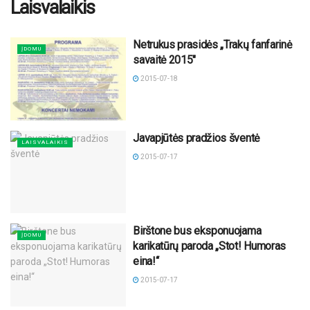
Laisvalaikis
Netrukus prasidės „Trakų fanfarinė
ĮDOMU
savaitė 2015″
2015-07-18
Javapjūtės pradžios šventė
LAISVALAIKIS
2015-07-17
Birštone bus eksponuojama
ĮDOMU
karikatūrų paroda „Stot! Humoras
eina!“
2015-07-17